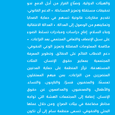
والهيئات الدولية، وصنّاع القرار من أجل الدفع نحو
تحقيقات مستقلة وتعزيز المساءلة. • الدعم القانوني:
تقديم مقاربات قانونية تسهم في حماية الضحايا
وتمكينهم من الوصول إلى العدالة. • العدالة الانتقالية
وبناء السلام: إنتاج دراسات ومبادرات تسلط الضوء
على سبل الإنصاف والتعافي المجتمعي بعد النزاعات. •
مكافحة المعلومات المضللة وتعزيز الوعي الحقوقي:
دعم الخطاب القائم على الحقائق، وتطوير المعرفة
المجتمعية بمعايير حقوق الإنسان. الفئات
المستهدفة: تركّز المنظمة على حماية المدنيين
المتضررين من النزاعات، بمن فيهم المعتقلون
تعسفًا، والمخفيون قسرًا، والنازحون، والنساء،
والأطفال، والصحفيون، والمدافعون عن حقوق
الإنسان، إضافة إلى المجتمعات الهشة التي تواجه
مخاطر مضاعفة في بيئات الصراع. ومن خلال عملها
البحثي والحقوقي، تسعى منظمة سام إلى أن تكون