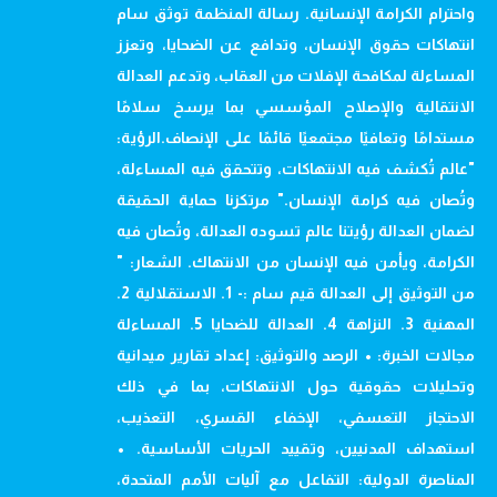
واحترام الكرامة الإنسانية. رسالة المنظمة توثق سام
انتهاكات حقوق الإنسان، وتدافع عن الضحايا، وتعزز
المساءلة لمكافحة الإفلات من العقاب، وتدعم العدالة
الانتقالية والإصلاح المؤسسي بما يرسخ سلامًا
مستدامًا وتعافيًا مجتمعيًا قائمًا على الإنصاف.الرؤية:
"عالم تُكشف فيه الانتهاكات، وتتحقق فيه المساءلة،
وتُصان فيه كرامة الإنسان." مرتكزنا حماية الحقيقة
لضمان العدالة رؤيتنا عالم تسوده العدالة، وتُصان فيه
الكرامة، ويأمن فيه الإنسان من الانتهاك. الشعار: "
من التوثيق إلى العدالة قيم سام :- 1. الاستقلالية 2.
المهنية 3. النزاهة 4. العدالة للضحايا 5. المساءلة
مجالات الخبرة: • الرصد والتوثيق: إعداد تقارير ميدانية
وتحليلات حقوقية حول الانتهاكات، بما في ذلك
الاحتجاز التعسفي، الإخفاء القسري، التعذيب،
استهداف المدنيين، وتقييد الحريات الأساسية. •
المناصرة الدولية: التفاعل مع آليات الأمم المتحدة،