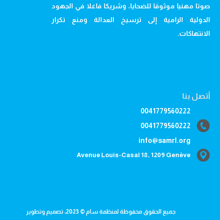
صوتا مهنيا موثوقا للضحايا، وشريكا فاعلا في الجهود
الدولية الرامية إلى ترسيخ العدالة ومنع تكرار
الانتهاكات.
أتصل بنا
0041779560222
0041779560222
info@samrl.org
Avenue Louis-Casaï 18, 1209 Genève
جميع الحقوق محفوظة لمنظمة سام © 2023، تصميم وتطوير