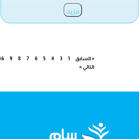
مزيد
« السابق
1
3
4
5
6
7
8
9
46
التالي »