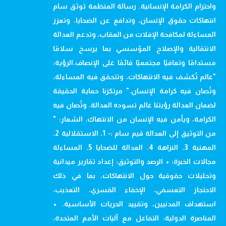
واحترام الكرامة الإنسانية. رسالة المنظمة توثق سام
انتهاكات حقوق الإنسان، وتدافع عن الضحايا، وتعزز
المساءلة لمكافحة الإفلات من العقاب، وتدعم العدالة
الانتقالية والإصلاح المؤسسي بما يرسخ سلامًا
مستدامًا وتعافيًا مجتمعيًا قائمًا على الإنصاف.الرؤية:
"عالم تُكشف فيه الانتهاكات، وتتحقق فيه المساءلة،
وتُصان فيه كرامة الإنسان." مرتكزنا حماية الحقيقة
لضمان العدالة رؤيتنا عالم تسوده العدالة، وتُصان فيه
الكرامة، ويأمن فيه الإنسان من الانتهاك. الشعار: "
من التوثيق إلى العدالة قيم سام :- 1. الاستقلالية 2.
المهنية 3. النزاهة 4. العدالة للضحايا 5. المساءلة
مجالات الخبرة: • الرصد والتوثيق: إعداد تقارير ميدانية
وتحليلات حقوقية حول الانتهاكات، بما في ذلك
الاحتجاز التعسفي، الإخفاء القسري، التعذيب،
استهداف المدنيين، وتقييد الحريات الأساسية. •
المناصرة الدولية: التفاعل مع آليات الأمم المتحدة،