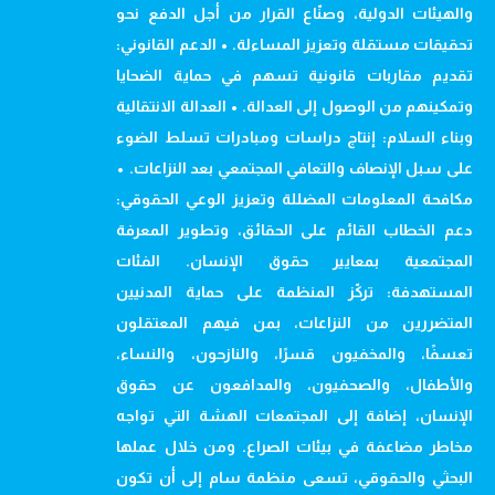
والهيئات الدولية، وصنّاع القرار من أجل الدفع نحو
تحقيقات مستقلة وتعزيز المساءلة. • الدعم القانوني:
تقديم مقاربات قانونية تسهم في حماية الضحايا
وتمكينهم من الوصول إلى العدالة. • العدالة الانتقالية
وبناء السلام: إنتاج دراسات ومبادرات تسلط الضوء
على سبل الإنصاف والتعافي المجتمعي بعد النزاعات. •
مكافحة المعلومات المضللة وتعزيز الوعي الحقوقي:
دعم الخطاب القائم على الحقائق، وتطوير المعرفة
المجتمعية بمعايير حقوق الإنسان. الفئات
المستهدفة: تركّز المنظمة على حماية المدنيين
المتضررين من النزاعات، بمن فيهم المعتقلون
تعسفًا، والمخفيون قسرًا، والنازحون، والنساء،
والأطفال، والصحفيون، والمدافعون عن حقوق
الإنسان، إضافة إلى المجتمعات الهشة التي تواجه
مخاطر مضاعفة في بيئات الصراع. ومن خلال عملها
البحثي والحقوقي، تسعى منظمة سام إلى أن تكون