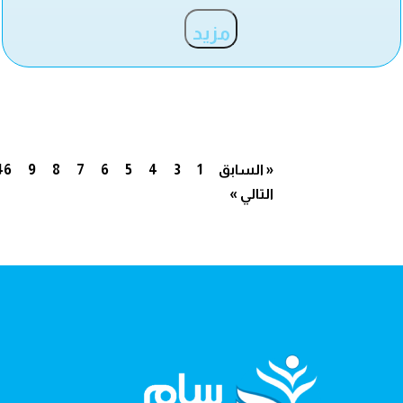
مزيد
« السابق
1
3
4
5
6
7
8
9
46
التالي »