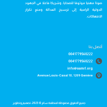
صوتا مهنيا موثوقا للضحايا، وشريكا فاعلا في الجهود
الدولية الرامية إلى ترسيخ العدالة ومنع تكرار
الانتهاكات.
أتصل بنا
0041779560222
0041779560222
info@samrl.org
Avenue Louis-Casaï 18, 1209 Genève
جميع الحقوق محفوظة لمنظمة سام © 2023، تصميم وتطوير