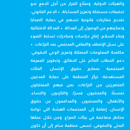
والهيئات الدولية، وصنّاع القرار من أجل الدفع نحو
تحقيقات مستقلة وتعزيز المساءلة. • الدعم القانوني:
تقديم مقاربات قانونية تسهم في حماية الضحايا
وتمكينهم من الوصول إلى العدالة. • العدالة الانتقالية
وبناء السلام: إنتاج دراسات ومبادرات تسلط الضوء
على سبل الإنصاف والتعافي المجتمعي بعد النزاعات. •
مكافحة المعلومات المضللة وتعزيز الوعي الحقوقي:
دعم الخطاب القائم على الحقائق، وتطوير المعرفة
المجتمعية بمعايير حقوق الإنسان. الفئات
المستهدفة: تركّز المنظمة على حماية المدنيين
المتضررين من النزاعات، بمن فيهم المعتقلون
تعسفًا، والمخفيون قسرًا، والنازحون، والنساء،
والأطفال، والصحفيون، والمدافعون عن حقوق
الإنسان، إضافة إلى المجتمعات الهشة التي تواجه
مخاطر مضاعفة في بيئات الصراع. ومن خلال عملها
البحثي والحقوقي، تسعى منظمة سام إلى أن تكون