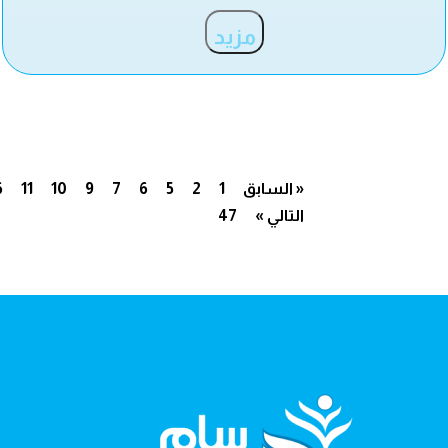
مزيد
« السابق
1
2
5
6
7
9
10
11
6
التالي »
47