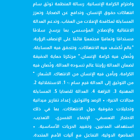
واحترام الكرامة الإنسانية. رسالة المنظمة توثق سام
انتهاكات حقوق الإنسان، وتدافع عن الضحايا، وتعزز
المساءلة لمكافحة الإفلات من العقاب، وتدعم العدالة
الانتقالية والإصلاح المؤسسي بما يرسخ سلامًا
مستدامًا وتعافيًا مجتمعيًا قائمًا على الإنصاف.الرؤية:
"عالم تُكشف فيه الانتهاكات، وتتحقق فيه المساءلة،
وتُصان فيه كرامة الإنسان." مرتكزنا حماية الحقيقة
لضمان العدالة رؤيتنا عالم تسوده العدالة، وتُصان فيه
الكرامة، ويأمن فيه الإنسان من الانتهاك. الشعار: "
من التوثيق إلى العدالة قيم سام :- 1. الاستقلالية 2.
المهنية 3. النزاهة 4. العدالة للضحايا 5. المساءلة
مجالات الخبرة: • الرصد والتوثيق: إعداد تقارير ميدانية
وتحليلات حقوقية حول الانتهاكات، بما في ذلك
الاحتجاز التعسفي، الإخفاء القسري، التعذيب،
استهداف المدنيين، وتقييد الحريات الأساسية. •
المناصرة الدولية: التفاعل مع آليات الأمم المتحدة،