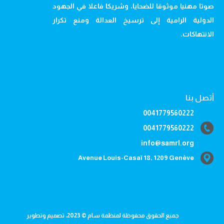
صوتا مهنيا موثوقا للضحايا، وشريكا فاعلا في الجهود
الدولية الرامية إلى ترسيخ العدالة ومنع تكرار
الانتهاكات.
أتصل بنا
0041779560222
0041779560222
info@samrl.org
Avenue Louis-Casaï 18, 1209 Genève
جميع الحقوق محفوظة لمنظمة سام © 2023، تصميم وتطوير