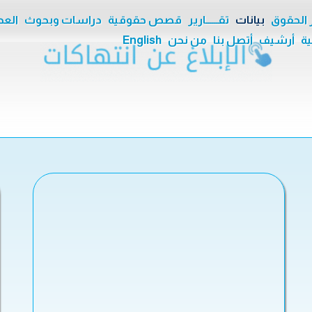
ر الحقوق
بيانات
تقــــــارير
قصص حقوقية
دراسات وبحوث
العدا
ية
أرشيف
أتصل بنا
من نحن
English