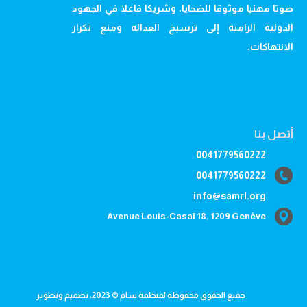
صوتا مهنيا موثوقا للضحايا، وشريكا فاعلا في الجهود
الدولية الرامية إلى ترسيخ العدالة ومنع تكرار
الانتهاكات.
أتصل بنا
0041779560222
0041779560222
info@samrl.org
Avenue Louis-Casaï 18, 1209 Genève
جميع الحقوق محفوظة لمنظمة سام © 2023، تصميم وتطوير