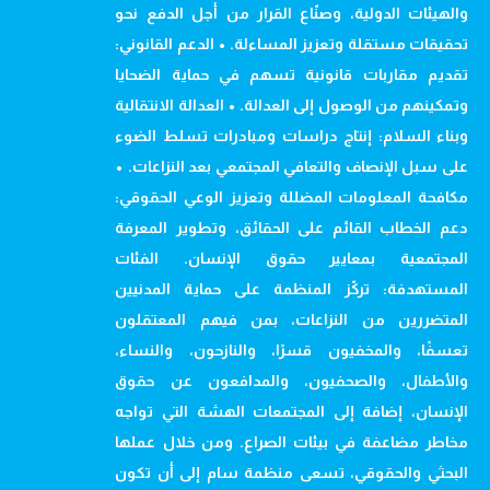
والهيئات الدولية، وصنّاع القرار من أجل الدفع نحو
تحقيقات مستقلة وتعزيز المساءلة. • الدعم القانوني:
تقديم مقاربات قانونية تسهم في حماية الضحايا
وتمكينهم من الوصول إلى العدالة. • العدالة الانتقالية
وبناء السلام: إنتاج دراسات ومبادرات تسلط الضوء
على سبل الإنصاف والتعافي المجتمعي بعد النزاعات. •
مكافحة المعلومات المضللة وتعزيز الوعي الحقوقي:
دعم الخطاب القائم على الحقائق، وتطوير المعرفة
المجتمعية بمعايير حقوق الإنسان. الفئات
المستهدفة: تركّز المنظمة على حماية المدنيين
المتضررين من النزاعات، بمن فيهم المعتقلون
تعسفًا، والمخفيون قسرًا، والنازحون، والنساء،
والأطفال، والصحفيون، والمدافعون عن حقوق
الإنسان، إضافة إلى المجتمعات الهشة التي تواجه
مخاطر مضاعفة في بيئات الصراع. ومن خلال عملها
البحثي والحقوقي، تسعى منظمة سام إلى أن تكون