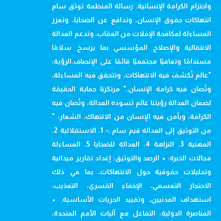
واحترام الكرامة الإنسانية. رسالة المنظمة توثق سام
انتهاكات حقوق الإنسان، وتدافع عن الضحايا، وتعزز
المساءلة لمكافحة الإفلات من العقاب، وتدعم العدالة
الانتقالية والإصلاح المؤسسي بما يرسخ سلامًا
مستدامًا وتعافيًا مجتمعيًا قائمًا على الإنصاف.الرؤية:
"عالم تُكشف فيه الانتهاكات، وتتحقق فيه المساءلة،
وتُصان فيه كرامة الإنسان." مرتكزنا حماية الحقيقة
لضمان العدالة رؤيتنا عالم تسوده العدالة، وتُصان فيه
الكرامة، ويأمن فيه الإنسان من الانتهاك. الشعار: "
من التوثيق إلى العدالة قيم سام :- 1. الاستقلالية 2.
المهنية 3. النزاهة 4. العدالة للضحايا 5. المساءلة
مجالات الخبرة: • الرصد والتوثيق: إعداد تقارير ميدانية
وتحليلات حقوقية حول الانتهاكات، بما في ذلك
الاحتجاز التعسفي، الإخفاء القسري، التعذيب،
استهداف المدنيين، وتقييد الحريات الأساسية. •
المناصرة الدولية: التفاعل مع آليات الأمم المتحدة،