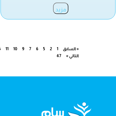
مزيد
« السابق
1
2
5
6
7
9
10
11
6
التالي »
47