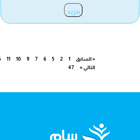
مزيد
« السابق
1
2
5
6
7
9
10
11
6
التالي »
47