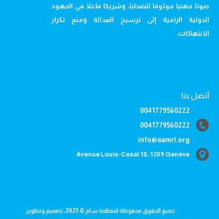
صوتا مهنيا موثوقا للضحايا، وشريكا فاعلا في الجهود
الدولية الرامية إلى ترسيخ العدالة ومنع تكرار
الانتهاكات.
أتصل بنا
0041779560222
0041779560222
info@samrl.org
Avenue Louis-Casaï 18, 1209 Genève
جميع الحقوق محفوظة لمنظمة سام © 2023، تصميم وتطوير