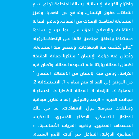
واحترام الكرامة الإنسانية. رسالة المنظمة توثق سام
انتهاكات حقوق الإنسان، وتدافع عن الضحايا، وتعزز
المساءلة لمكافحة الإفلات من العقاب، وتدعم العدالة
الانتقالية والإصلاح المؤسسي بما يرسخ سلامًا
مستدامًا وتعافيًا مجتمعيًا قائمًا على الإنصاف.الرؤية:
"عالم تُكشف فيه الانتهاكات، وتتحقق فيه المساءلة،
وتُصان فيه كرامة الإنسان." مرتكزنا حماية الحقيقة
لضمان العدالة رؤيتنا عالم تسوده العدالة، وتُصان فيه
الكرامة، ويأمن فيه الإنسان من الانتهاك. الشعار: "
من التوثيق إلى العدالة قيم سام :- 1. الاستقلالية 2.
المهنية 3. النزاهة 4. العدالة للضحايا 5. المساءلة
مجالات الخبرة: • الرصد والتوثيق: إعداد تقارير ميدانية
وتحليلات حقوقية حول الانتهاكات، بما في ذلك
الاحتجاز التعسفي، الإخفاء القسري، التعذيب،
استهداف المدنيين، وتقييد الحريات الأساسية. •
المناصرة الدولية: التفاعل مع آليات الأمم المتحدة،