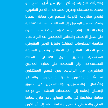
والهيئات الدولية، وصنّاع القرار من أجل الدفع نحو
تحقيقات مستقلة وتعزيز المساءلة. • الدعم القانوني:
تقديم مقاربات قانونية تسهم في حماية الضحايا
وتمكينهم من الوصول إلى العدالة. • العدالة الانتقالية
وبناء السلام: إنتاج دراسات ومبادرات تسلط الضوء
على سبل الإنصاف والتعافي المجتمعي بعد النزاعات. •
مكافحة المعلومات المضللة وتعزيز الوعي الحقوقي:
دعم الخطاب القائم على الحقائق، وتطوير المعرفة
المجتمعية بمعايير حقوق الإنسان. الفئات
المستهدفة: تركّز المنظمة على حماية المدنيين
المتضررين من النزاعات، بمن فيهم المعتقلون
تعسفًا، والمخفيون قسرًا، والنازحون، والنساء،
والأطفال، والصحفيون، والمدافعون عن حقوق
الإنسان، إضافة إلى المجتمعات الهشة التي تواجه
مخاطر مضاعفة في بيئات الصراع. ومن خلال عملها
البحثي والحقوقي، تسعى منظمة سام إلى أن تكون