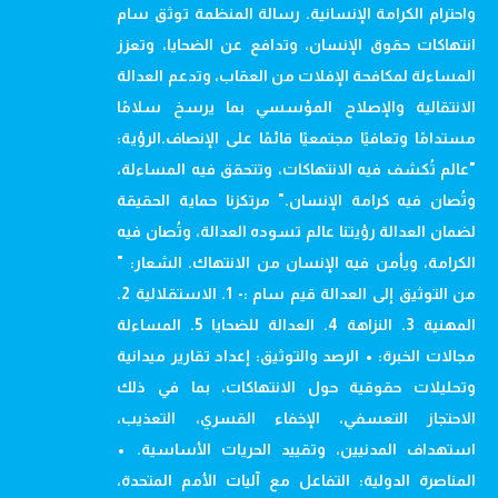
واحترام الكرامة الإنسانية. رسالة المنظمة توثق سام
انتهاكات حقوق الإنسان، وتدافع عن الضحايا، وتعزز
المساءلة لمكافحة الإفلات من العقاب، وتدعم العدالة
الانتقالية والإصلاح المؤسسي بما يرسخ سلامًا
مستدامًا وتعافيًا مجتمعيًا قائمًا على الإنصاف.الرؤية:
"عالم تُكشف فيه الانتهاكات، وتتحقق فيه المساءلة،
وتُصان فيه كرامة الإنسان." مرتكزنا حماية الحقيقة
لضمان العدالة رؤيتنا عالم تسوده العدالة، وتُصان فيه
الكرامة، ويأمن فيه الإنسان من الانتهاك. الشعار: "
من التوثيق إلى العدالة قيم سام :- 1. الاستقلالية 2.
المهنية 3. النزاهة 4. العدالة للضحايا 5. المساءلة
مجالات الخبرة: • الرصد والتوثيق: إعداد تقارير ميدانية
وتحليلات حقوقية حول الانتهاكات، بما في ذلك
الاحتجاز التعسفي، الإخفاء القسري، التعذيب،
استهداف المدنيين، وتقييد الحريات الأساسية. •
المناصرة الدولية: التفاعل مع آليات الأمم المتحدة،