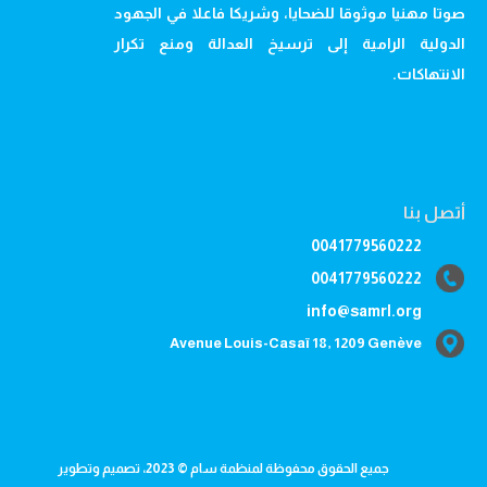
صوتا مهنيا موثوقا للضحايا، وشريكا فاعلا في الجهود
الدولية الرامية إلى ترسيخ العدالة ومنع تكرار
الانتهاكات.
أتصل بنا
0041779560222
0041779560222
info@samrl.org
Avenue Louis-Casaï 18, 1209 Genève
جميع الحقوق محفوظة لمنظمة سام © 2023، تصميم وتطوير