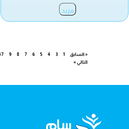
مزيد
« السابق
1
3
4
5
6
7
8
9
47
التالي »