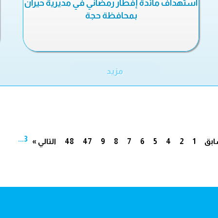
استهداف مائدة إفطار رمضاني في مديرية حيران
بمحافظة حجة
مزيد
...
3
ابق
1
2
4
5
6
7
8
9
47
48
التالي »