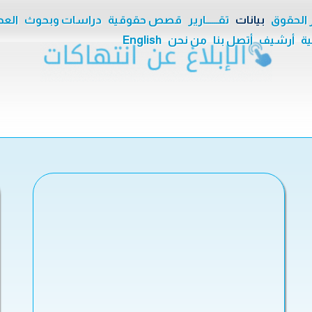
ر الحقوق
بيانات
تقــــــارير
قصص حقوقية
دراسات وبحوث
العدا
ية
أرشيف
أتصل بنا
من نحن
English