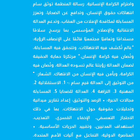
واحترام الكرامة الإنسانية. رسالة المنظمة توثق سام
انتهاكات حقوق الإنسان، وتدافع عن الضحايا، وتعزز
المساءلة لمكافحة الإفلات من العقاب، وتدعم العدالة
الانتقالية والإصلاح المؤسسي بما يرسخ سلامًا
مستدامًا وتعافيًا مجتمعيًا قائمًا على الإنصاف.الرؤية:
"عالم تُكشف فيه الانتهاكات، وتتحقق فيه المساءلة،
وتُصان فيه كرامة الإنسان." مرتكزنا حماية الحقيقة
لضمان العدالة رؤيتنا عالم تسوده العدالة، وتُصان فيه
الكرامة، ويأمن فيه الإنسان من الانتهاك. الشعار: "
من التوثيق إلى العدالة قيم سام :- 1. الاستقلالية 2.
المهنية 3. النزاهة 4. العدالة للضحايا 5. المساءلة
مجالات الخبرة: • الرصد والتوثيق: إعداد تقارير ميدانية
وتحليلات حقوقية حول الانتهاكات، بما في ذلك
الاحتجاز التعسفي، الإخفاء القسري، التعذيب،
استهداف المدنيين، وتقييد الحريات الأساسية. •
المناصرة الدولية: التفاعل مع آليات الأمم المتحدة،