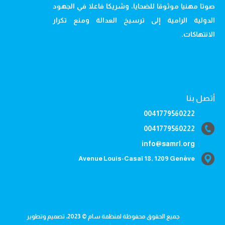
صوتا مهنيا موثوقا للضحايا، وشريكا فاعلا في الجهود
الدولية الرامية إلى ترسيخ العدالة ومنع تكرار
الانتهاكات.
أتصل بنا
0041779560222
0041779560222
info@samrl.org
Avenue Louis-Casaï 18, 1209 Genève
جميع الحقوق محفوظة لمنظمة سام © 2023، تصميم وتطوير