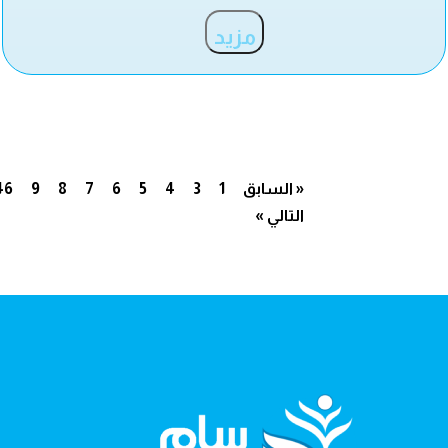
مزيد
« السابق
1
3
4
5
6
7
8
9
46
التالي »