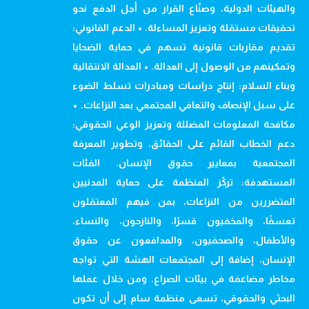
والهيئات الدولية، وصنّاع القرار من أجل الدفع نحو
تحقيقات مستقلة وتعزيز المساءلة. • الدعم القانوني:
تقديم مقاربات قانونية تسهم في حماية الضحايا
وتمكينهم من الوصول إلى العدالة. • العدالة الانتقالية
وبناء السلام: إنتاج دراسات ومبادرات تسلط الضوء
على سبل الإنصاف والتعافي المجتمعي بعد النزاعات. •
مكافحة المعلومات المضللة وتعزيز الوعي الحقوقي:
دعم الخطاب القائم على الحقائق، وتطوير المعرفة
المجتمعية بمعايير حقوق الإنسان. الفئات
المستهدفة: تركّز المنظمة على حماية المدنيين
المتضررين من النزاعات، بمن فيهم المعتقلون
تعسفًا، والمخفيون قسرًا، والنازحون، والنساء،
والأطفال، والصحفيون، والمدافعون عن حقوق
الإنسان، إضافة إلى المجتمعات الهشة التي تواجه
مخاطر مضاعفة في بيئات الصراع. ومن خلال عملها
البحثي والحقوقي، تسعى منظمة سام إلى أن تكون