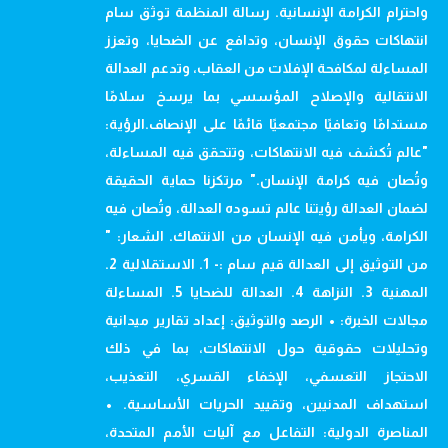
واحترام الكرامة الإنسانية. رسالة المنظمة توثق سام
انتهاكات حقوق الإنسان، وتدافع عن الضحايا، وتعزز
المساءلة لمكافحة الإفلات من العقاب، وتدعم العدالة
الانتقالية والإصلاح المؤسسي بما يرسخ سلامًا
مستدامًا وتعافيًا مجتمعيًا قائمًا على الإنصاف.الرؤية:
"عالم تُكشف فيه الانتهاكات، وتتحقق فيه المساءلة،
وتُصان فيه كرامة الإنسان." مرتكزنا حماية الحقيقة
لضمان العدالة رؤيتنا عالم تسوده العدالة، وتُصان فيه
الكرامة، ويأمن فيه الإنسان من الانتهاك. الشعار: "
من التوثيق إلى العدالة قيم سام :- 1. الاستقلالية 2.
المهنية 3. النزاهة 4. العدالة للضحايا 5. المساءلة
مجالات الخبرة: • الرصد والتوثيق: إعداد تقارير ميدانية
وتحليلات حقوقية حول الانتهاكات، بما في ذلك
الاحتجاز التعسفي، الإخفاء القسري، التعذيب،
استهداف المدنيين، وتقييد الحريات الأساسية. •
المناصرة الدولية: التفاعل مع آليات الأمم المتحدة،