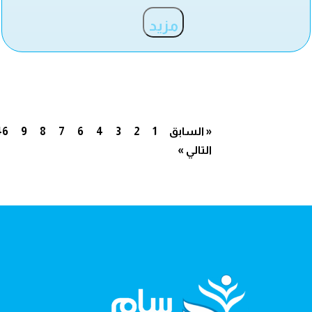
مزيد
« السابق
1
2
3
4
6
7
8
9
46
التالي »