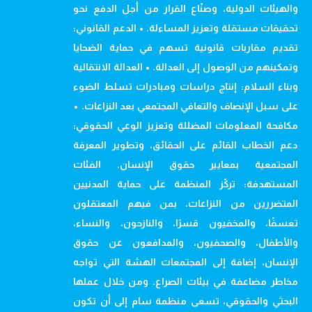
والهيئات الدولية، وصنّاع القرار من أجل الدفع نحو
تحقيقات مستقلة وتعزيز المساءلة. • الدعم القانوني:
تقديم مقاربات قانونية تسهم في حماية الضحايا
وتمكينهم من الوصول إلى العدالة. • العدالة الانتقالية
وبناء السلام: إنتاج دراسات ومبادرات تسلط الضوء
على سبل الإنصاف والتعافي المجتمعي بعد النزاعات. •
مكافحة المعلومات المضللة وتعزيز الوعي الحقوقي:
دعم الخطاب القائم على الحقائق، وتطوير المعرفة
المجتمعية بمعايير حقوق الإنسان. الفئات
المستهدفة: تركّز المنظمة على حماية المدنيين
المتضررين من النزاعات، بمن فيهم المعتقلون
تعسفًا، والمخفيون قسرًا، والنازحون، والنساء،
والأطفال، والصحفيون، والمدافعون عن حقوق
الإنسان، إضافة إلى المجتمعات الهشة التي تواجه
مخاطر مضاعفة في بيئات الصراع. ومن خلال عملها
البحثي والحقوقي، تسعى منظمة سام إلى أن تكون