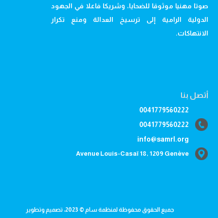
صوتا مهنيا موثوقا للضحايا، وشريكا فاعلا في الجهود
الدولية الرامية إلى ترسيخ العدالة ومنع تكرار
الانتهاكات.
أتصل بنا
0041779560222
0041779560222
info@samrl.org
Avenue Louis-Casaï 18, 1209 Genève
جميع الحقوق محفوظة لمنظمة سام © 2023، تصميم وتطوير