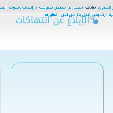
ر الحقوق
بيانات
تقــــــارير
قصص حقوقية
دراسات وبحوث
العدا
ية
أرشيف
أتصل بنا
من نحن
English