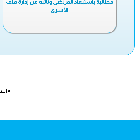
مطالبة باستبعاد المرتضى ونائبه من إدارة ملف
الأسرى
« الس