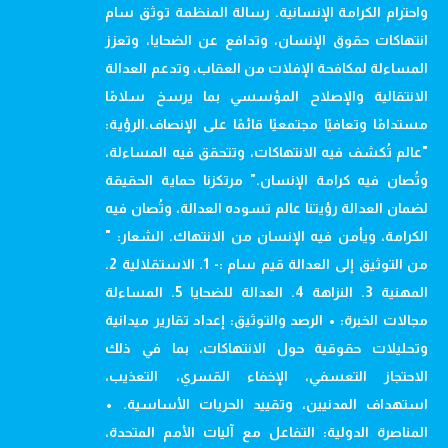
واحترام الكرامة الإنسانية. رسالة المنظمة توثق سام
انتهاكات حقوق الإنسان، وتدافع عن الضحايا، وتعزز
المساءلة لمكافحة الإفلات من العقاب، وتدعم العدالة
الانتقالية والإصلاح المؤسسي بما يرسخ سلامًا
مستدامًا وتعافيًا مجتمعيًا قائمًا على الإنصاف.الرؤية:
"عالم تُكشف فيه الانتهاكات، وتتحقق فيه المساءلة،
وتُصان فيه كرامة الإنسان." مرتكزنا حماية الحقيقة
لضمان العدالة رؤيتنا عالم تسوده العدالة، وتُصان فيه
الكرامة، ويأمن فيه الإنسان من الانتهاك. الشعار: "
من التوثيق إلى العدالة قيم سام :- 1. الاستقلالية 2.
المهنية 3. النزاهة 4. العدالة للضحايا 5. المساءلة
مجالات الخبرة: • الرصد والتوثيق: إعداد تقارير ميدانية
وتحليلات حقوقية حول الانتهاكات، بما في ذلك
الاحتجاز التعسفي، الإخفاء القسري، التعذيب،
استهداف المدنيين، وتقييد الحريات الأساسية. •
المناصرة الدولية: التفاعل مع آليات الأمم المتحدة،