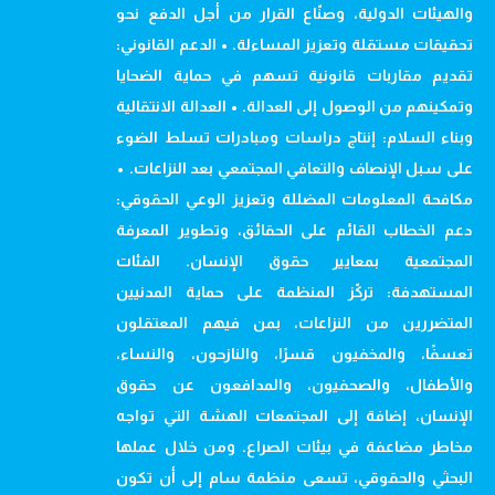
والهيئات الدولية، وصنّاع القرار من أجل الدفع نحو
تحقيقات مستقلة وتعزيز المساءلة. • الدعم القانوني:
تقديم مقاربات قانونية تسهم في حماية الضحايا
وتمكينهم من الوصول إلى العدالة. • العدالة الانتقالية
وبناء السلام: إنتاج دراسات ومبادرات تسلط الضوء
على سبل الإنصاف والتعافي المجتمعي بعد النزاعات. •
مكافحة المعلومات المضللة وتعزيز الوعي الحقوقي:
دعم الخطاب القائم على الحقائق، وتطوير المعرفة
المجتمعية بمعايير حقوق الإنسان. الفئات
المستهدفة: تركّز المنظمة على حماية المدنيين
المتضررين من النزاعات، بمن فيهم المعتقلون
تعسفًا، والمخفيون قسرًا، والنازحون، والنساء،
والأطفال، والصحفيون، والمدافعون عن حقوق
الإنسان، إضافة إلى المجتمعات الهشة التي تواجه
مخاطر مضاعفة في بيئات الصراع. ومن خلال عملها
البحثي والحقوقي، تسعى منظمة سام إلى أن تكون