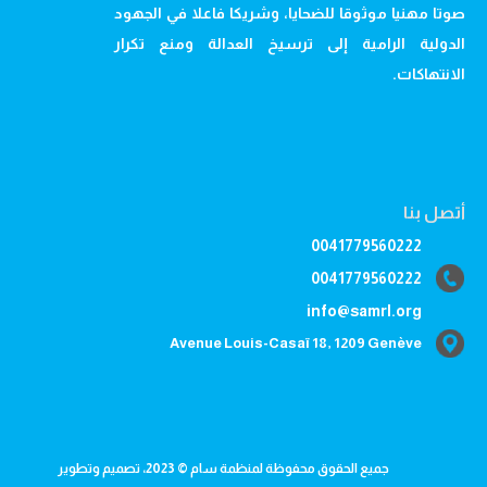
صوتا مهنيا موثوقا للضحايا، وشريكا فاعلا في الجهود
الدولية الرامية إلى ترسيخ العدالة ومنع تكرار
الانتهاكات.
أتصل بنا
0041779560222
0041779560222
info@samrl.org
Avenue Louis-Casaï 18, 1209 Genève
جميع الحقوق محفوظة لمنظمة سام © 2023، تصميم وتطوير