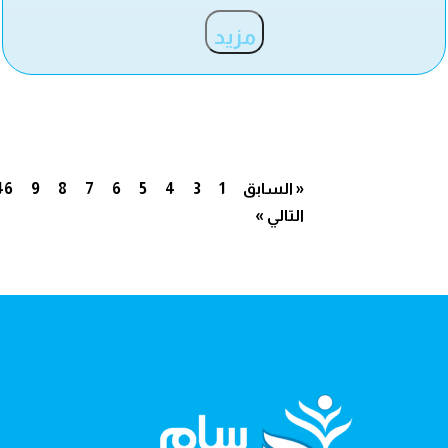
مزيد
« السابق
1
3
4
5
6
7
8
9
46
التالي »