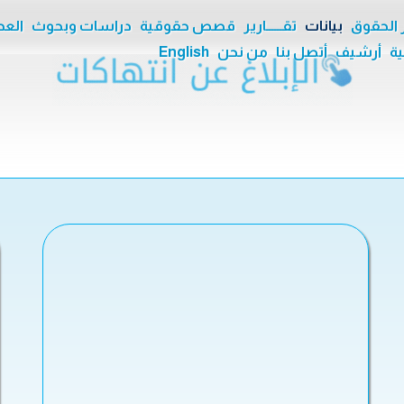
ر الحقوق
بيانات
تقــــــارير
قصص حقوقية
دراسات وبحوث
العدا
ية
أرشيف
أتصل بنا
من نحن
English