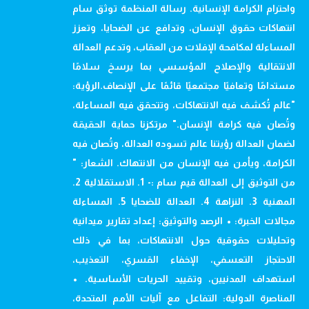
واحترام الكرامة الإنسانية. رسالة المنظمة توثق سام
انتهاكات حقوق الإنسان، وتدافع عن الضحايا، وتعزز
المساءلة لمكافحة الإفلات من العقاب، وتدعم العدالة
الانتقالية والإصلاح المؤسسي بما يرسخ سلامًا
مستدامًا وتعافيًا مجتمعيًا قائمًا على الإنصاف.الرؤية:
"عالم تُكشف فيه الانتهاكات، وتتحقق فيه المساءلة،
وتُصان فيه كرامة الإنسان." مرتكزنا حماية الحقيقة
لضمان العدالة رؤيتنا عالم تسوده العدالة، وتُصان فيه
الكرامة، ويأمن فيه الإنسان من الانتهاك. الشعار: "
من التوثيق إلى العدالة قيم سام :- 1. الاستقلالية 2.
المهنية 3. النزاهة 4. العدالة للضحايا 5. المساءلة
مجالات الخبرة: • الرصد والتوثيق: إعداد تقارير ميدانية
وتحليلات حقوقية حول الانتهاكات، بما في ذلك
الاحتجاز التعسفي، الإخفاء القسري، التعذيب،
استهداف المدنيين، وتقييد الحريات الأساسية. •
المناصرة الدولية: التفاعل مع آليات الأمم المتحدة،