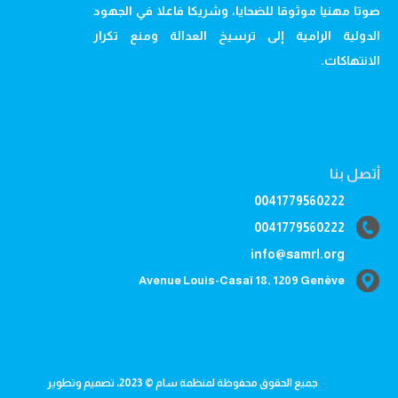
صوتا مهنيا موثوقا للضحايا، وشريكا فاعلا في الجهود
الدولية الرامية إلى ترسيخ العدالة ومنع تكرار
الانتهاكات.
أتصل بنا
0041779560222
0041779560222
info@samrl.org
Avenue Louis-Casaï 18, 1209 Genève
جميع الحقوق محفوظة لمنظمة سام © 2023، تصميم وتطوير