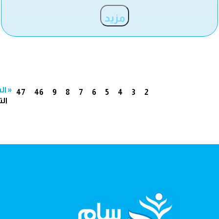
مزيد
« ال
47
46
9
8
7
6
5
4
3
2
الت