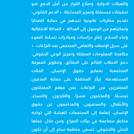
والهيئات الدولية، وصنّاع القرار من أجل الدفع نحو
تحقيقات مستقلة وتعزيز المساءلة. • الدعم القانوني:
تقديم مقاربات قانونية تسهم في حماية الضحايا
وتمكينهم من الوصول إلى العدالة. • العدالة الانتقالية
وبناء السلام: إنتاج دراسات ومبادرات تسلط الضوء
على سبل الإنصاف والتعافي المجتمعي بعد النزاعات. •
مكافحة المعلومات المضللة وتعزيز الوعي الحقوقي:
دعم الخطاب القائم على الحقائق، وتطوير المعرفة
المجتمعية بمعايير حقوق الإنسان. الفئات
المستهدفة: تركّز المنظمة على حماية المدنيين
المتضررين من النزاعات، بمن فيهم المعتقلون
تعسفًا، والمخفيون قسرًا، والنازحون، والنساء،
والأطفال، والصحفيون، والمدافعون عن حقوق
الإنسان، إضافة إلى المجتمعات الهشة التي تواجه
مخاطر مضاعفة في بيئات الصراع. ومن خلال عملها
البحثي والحقوقي، تسعى منظمة سام إلى أن تكون