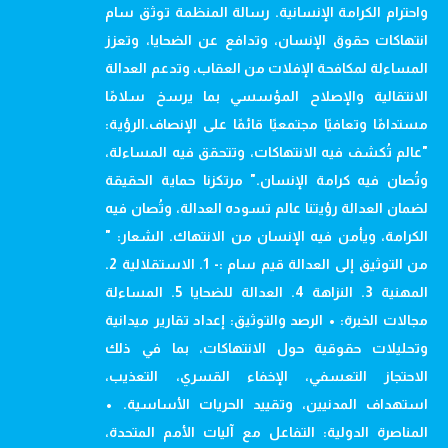
واحترام الكرامة الإنسانية. رسالة المنظمة توثق سام
انتهاكات حقوق الإنسان، وتدافع عن الضحايا، وتعزز
المساءلة لمكافحة الإفلات من العقاب، وتدعم العدالة
الانتقالية والإصلاح المؤسسي بما يرسخ سلامًا
مستدامًا وتعافيًا مجتمعيًا قائمًا على الإنصاف.الرؤية:
"عالم تُكشف فيه الانتهاكات، وتتحقق فيه المساءلة،
وتُصان فيه كرامة الإنسان." مرتكزنا حماية الحقيقة
لضمان العدالة رؤيتنا عالم تسوده العدالة، وتُصان فيه
الكرامة، ويأمن فيه الإنسان من الانتهاك. الشعار: "
من التوثيق إلى العدالة قيم سام :- 1. الاستقلالية 2.
المهنية 3. النزاهة 4. العدالة للضحايا 5. المساءلة
مجالات الخبرة: • الرصد والتوثيق: إعداد تقارير ميدانية
وتحليلات حقوقية حول الانتهاكات، بما في ذلك
الاحتجاز التعسفي، الإخفاء القسري، التعذيب،
استهداف المدنيين، وتقييد الحريات الأساسية. •
المناصرة الدولية: التفاعل مع آليات الأمم المتحدة،