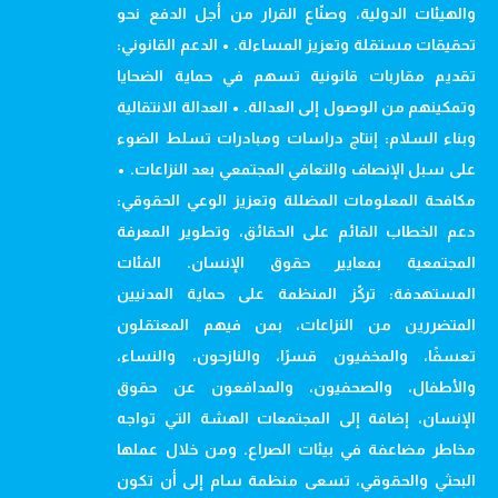
والهيئات الدولية، وصنّاع القرار من أجل الدفع نحو
تحقيقات مستقلة وتعزيز المساءلة. • الدعم القانوني:
تقديم مقاربات قانونية تسهم في حماية الضحايا
وتمكينهم من الوصول إلى العدالة. • العدالة الانتقالية
وبناء السلام: إنتاج دراسات ومبادرات تسلط الضوء
على سبل الإنصاف والتعافي المجتمعي بعد النزاعات. •
مكافحة المعلومات المضللة وتعزيز الوعي الحقوقي:
دعم الخطاب القائم على الحقائق، وتطوير المعرفة
المجتمعية بمعايير حقوق الإنسان. الفئات
المستهدفة: تركّز المنظمة على حماية المدنيين
المتضررين من النزاعات، بمن فيهم المعتقلون
تعسفًا، والمخفيون قسرًا، والنازحون، والنساء،
والأطفال، والصحفيون، والمدافعون عن حقوق
الإنسان، إضافة إلى المجتمعات الهشة التي تواجه
مخاطر مضاعفة في بيئات الصراع. ومن خلال عملها
البحثي والحقوقي، تسعى منظمة سام إلى أن تكون