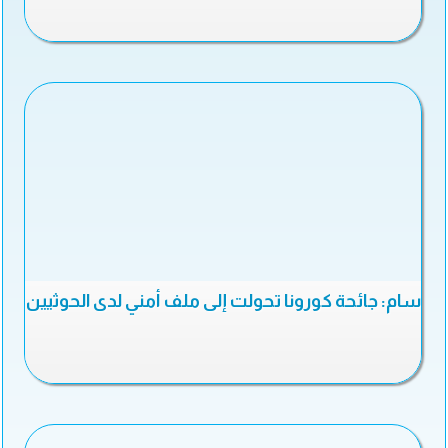
سام: جائحة كورونا تحولت إلى ملف أمني لدى الحوثيين