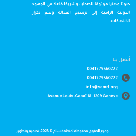
صوتا مهنيا موثوقا للضحايا، وشريكا فاعلا في الجهود
الدولية الرامية إلى ترسيخ العدالة ومنع تكرار
الانتهاكات.
أتصل بنا
0041779560222
0041779560222
info@samrl.org
Avenue Louis-Casaï 18, 1209 Genève
جميع الحقوق محفوظة لمنظمة سام © 2023، تصميم وتطوير