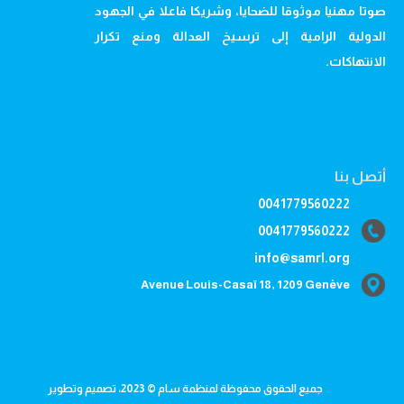
صوتا مهنيا موثوقا للضحايا، وشريكا فاعلا في الجهود
الدولية الرامية إلى ترسيخ العدالة ومنع تكرار
الانتهاكات.
أتصل بنا
0041779560222
0041779560222
info@samrl.org
Avenue Louis-Casaï 18, 1209 Genève
جميع الحقوق محفوظة لمنظمة سام © 2023، تصميم وتطوير