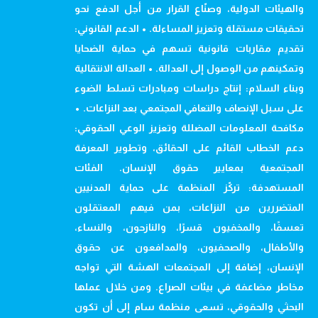
والهيئات الدولية، وصنّاع القرار من أجل الدفع نحو
تحقيقات مستقلة وتعزيز المساءلة. • الدعم القانوني:
تقديم مقاربات قانونية تسهم في حماية الضحايا
وتمكينهم من الوصول إلى العدالة. • العدالة الانتقالية
وبناء السلام: إنتاج دراسات ومبادرات تسلط الضوء
على سبل الإنصاف والتعافي المجتمعي بعد النزاعات. •
مكافحة المعلومات المضللة وتعزيز الوعي الحقوقي:
دعم الخطاب القائم على الحقائق، وتطوير المعرفة
المجتمعية بمعايير حقوق الإنسان. الفئات
المستهدفة: تركّز المنظمة على حماية المدنيين
المتضررين من النزاعات، بمن فيهم المعتقلون
تعسفًا، والمخفيون قسرًا، والنازحون، والنساء،
والأطفال، والصحفيون، والمدافعون عن حقوق
الإنسان، إضافة إلى المجتمعات الهشة التي تواجه
مخاطر مضاعفة في بيئات الصراع. ومن خلال عملها
البحثي والحقوقي، تسعى منظمة سام إلى أن تكون