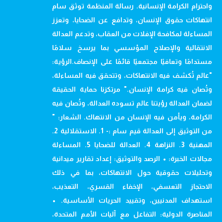
واحترام الكرامة الإنسانية. رسالة المنظمة توثق سام
انتهاكات حقوق الإنسان، وتدافع عن الضحايا، وتعزز
المساءلة لمكافحة الإفلات من العقاب، وتدعم العدالة
الانتقالية والإصلاح المؤسسي بما يرسخ سلامًا
مستدامًا وتعافيًا مجتمعيًا قائمًا على الإنصاف.الرؤية:
"عالم تُكشف فيه الانتهاكات، وتتحقق فيه المساءلة،
وتُصان فيه كرامة الإنسان." مرتكزنا حماية الحقيقة
لضمان العدالة رؤيتنا عالم تسوده العدالة، وتُصان فيه
الكرامة، ويأمن فيه الإنسان من الانتهاك. الشعار: "
من التوثيق إلى العدالة قيم سام :- 1. الاستقلالية 2.
المهنية 3. النزاهة 4. العدالة للضحايا 5. المساءلة
مجالات الخبرة: • الرصد والتوثيق: إعداد تقارير ميدانية
وتحليلات حقوقية حول الانتهاكات، بما في ذلك
الاحتجاز التعسفي، الإخفاء القسري، التعذيب،
استهداف المدنيين، وتقييد الحريات الأساسية. •
المناصرة الدولية: التفاعل مع آليات الأمم المتحدة،