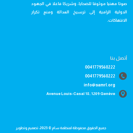
صوتا مهنيا موثوقا للضحايا، وشريكا فاعلا في الجهود
الدولية الرامية إلى ترسيخ العدالة ومنع تكرار
الانتهاكات.
أتصل بنا
0041779560222
0041779560222
info@samrl.org
Avenue Louis-Casaï 18, 1209 Genève
جميع الحقوق محفوظة لمنظمة سام © 2023، تصميم وتطوير