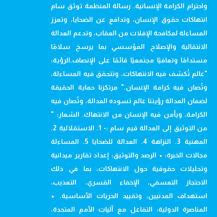
واحترام الكرامة الإنسانية. رسالة المنظمة توثق سام
انتهاكات حقوق الإنسان، وتدافع عن الضحايا، وتعزز
المساءلة لمكافحة الإفلات من العقاب، وتدعم العدالة
الانتقالية والإصلاح المؤسسي بما يرسخ سلامًا
مستدامًا وتعافيًا مجتمعيًا قائمًا على الإنصاف.الرؤية:
"عالم تُكشف فيه الانتهاكات، وتتحقق فيه المساءلة،
وتُصان فيه كرامة الإنسان." مرتكزنا حماية الحقيقة
لضمان العدالة رؤيتنا عالم تسوده العدالة، وتُصان فيه
الكرامة، ويأمن فيه الإنسان من الانتهاك. الشعار: "
من التوثيق إلى العدالة قيم سام :- 1. الاستقلالية 2.
المهنية 3. النزاهة 4. العدالة للضحايا 5. المساءلة
مجالات الخبرة: • الرصد والتوثيق: إعداد تقارير ميدانية
وتحليلات حقوقية حول الانتهاكات، بما في ذلك
الاحتجاز التعسفي، الإخفاء القسري، التعذيب،
استهداف المدنيين، وتقييد الحريات الأساسية. •
المناصرة الدولية: التفاعل مع آليات الأمم المتحدة،