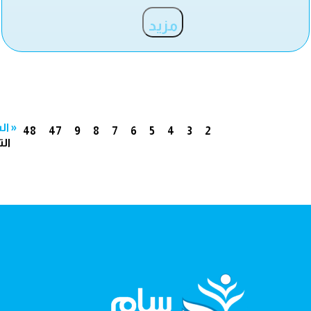
مزيد
« ال
48
47
9
8
7
6
5
4
3
2
الت