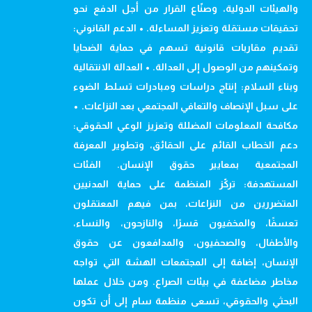
والهيئات الدولية، وصنّاع القرار من أجل الدفع نحو
تحقيقات مستقلة وتعزيز المساءلة. • الدعم القانوني:
تقديم مقاربات قانونية تسهم في حماية الضحايا
وتمكينهم من الوصول إلى العدالة. • العدالة الانتقالية
وبناء السلام: إنتاج دراسات ومبادرات تسلط الضوء
على سبل الإنصاف والتعافي المجتمعي بعد النزاعات. •
مكافحة المعلومات المضللة وتعزيز الوعي الحقوقي:
دعم الخطاب القائم على الحقائق، وتطوير المعرفة
المجتمعية بمعايير حقوق الإنسان. الفئات
المستهدفة: تركّز المنظمة على حماية المدنيين
المتضررين من النزاعات، بمن فيهم المعتقلون
تعسفًا، والمخفيون قسرًا، والنازحون، والنساء،
والأطفال، والصحفيون، والمدافعون عن حقوق
الإنسان، إضافة إلى المجتمعات الهشة التي تواجه
مخاطر مضاعفة في بيئات الصراع. ومن خلال عملها
البحثي والحقوقي، تسعى منظمة سام إلى أن تكون