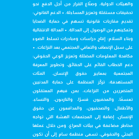
والهيئات الدولية، وصنّاع القرار من أجل الدفع نحو
تحقيقات مستقلة وتعزيز المساءلة. • الدعم القانوني:
تقديم مقاربات قانونية تسهم في حماية الضحايا
وتمكينهم من الوصول إلى العدالة. • العدالة الانتقالية
وبناء السلام: إنتاج دراسات ومبادرات تسلط الضوء
على سبل الإنصاف والتعافي المجتمعي بعد النزاعات. •
مكافحة المعلومات المضللة وتعزيز الوعي الحقوقي:
دعم الخطاب القائم على الحقائق، وتطوير المعرفة
المجتمعية بمعايير حقوق الإنسان. الفئات
المستهدفة: تركّز المنظمة على حماية المدنيين
المتضررين من النزاعات، بمن فيهم المعتقلون
تعسفًا، والمخفيون قسرًا، والنازحون، والنساء،
والأطفال، والصحفيون، والمدافعون عن حقوق
الإنسان، إضافة إلى المجتمعات الهشة التي تواجه
مخاطر مضاعفة في بيئات الصراع. ومن خلال عملها
البحثي والحقوقي، تسعى منظمة سام إلى أن تكون