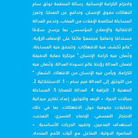
واحترام الكرامة الإنسانية. رسالة المنظمة توثق سام
انتهاكات حقوق الإنسان، وتدافع عن الضحايا، وتعزز
المساءلة لمكافحة الإفلات من العقاب، وتدعم العدالة
الانتقالية والإصلاح المؤسسي بما يرسخ سلامًا
مستدامًا وتعافيًا مجتمعيًا قائمًا على الإنصاف.الرؤية:
"عالم تُكشف فيه الانتهاكات، وتتحقق فيه المساءلة،
وتُصان فيه كرامة الإنسان." مرتكزنا حماية الحقيقة
لضمان العدالة رؤيتنا عالم تسوده العدالة، وتُصان فيه
الكرامة، ويأمن فيه الإنسان من الانتهاك. الشعار: "
من التوثيق إلى العدالة قيم سام :- 1. الاستقلالية 2.
المهنية 3. النزاهة 4. العدالة للضحايا 5. المساءلة
مجالات الخبرة: • الرصد والتوثيق: إعداد تقارير ميدانية
وتحليلات حقوقية حول الانتهاكات، بما في ذلك
الاحتجاز التعسفي، الإخفاء القسري، التعذيب،
استهداف المدنيين، وتقييد الحريات الأساسية. •
المناصرة الدولية: التفاعل مع آليات الأمم المتحدة،