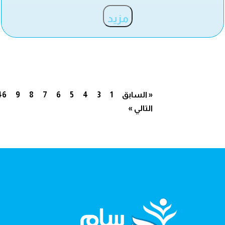
مزيد
« السابق
1
3
4
5
6
7
8
9
46
التالي »