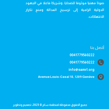
صوتا مهنيا موثوقا للضحايا، وشريكا فاعلا في الجهود
الدولية الرامية إلى ترسيخ العدالة ومنع تكرار
الانتهاكات.
أتصل بنا
0041779560222
0041779560222
info@samrl.org
Avenue Louis-Casaï 18, 1209 Genève
جميع الحقوق محفوظة لمنظمة سام © 2023، تصميم وتطوير