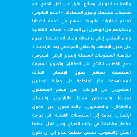
والهيئات الدولية، وصنّاع القرار من أجل الدفع نحو
تحقيقات مستقلة وتعزيز المساءلة. • الدعم القانوني:
تقديم مقاربات قانونية تسهم في حماية الضحايا
وتمكينهم من الوصول إلى العدالة. • العدالة الانتقالية
وبناء السلام: إنتاج دراسات ومبادرات تسلط الضوء
على سبل الإنصاف والتعافي المجتمعي بعد النزاعات. •
مكافحة المعلومات المضللة وتعزيز الوعي الحقوقي:
دعم الخطاب القائم على الحقائق، وتطوير المعرفة
المجتمعية بمعايير حقوق الإنسان. الفئات
المستهدفة: تركّز المنظمة على حماية المدنيين
المتضررين من النزاعات، بمن فيهم المعتقلون
تعسفًا، والمخفيون قسرًا، والنازحون، والنساء،
والأطفال، والصحفيون، والمدافعون عن حقوق
الإنسان، إضافة إلى المجتمعات الهشة التي تواجه
مخاطر مضاعفة في بيئات الصراع. ومن خلال عملها
البحثي والحقوقي، تسعى منظمة سام إلى أن تكون