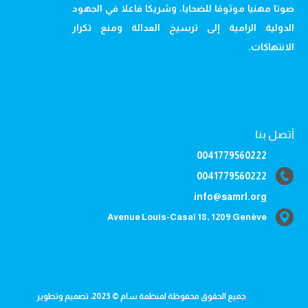
صوتا مهنيا موثوقا للضحايا، وشريكا فاعلا في الجهود
الدولية الرامية إلى ترسيخ العدالة ومنع تكرار
الانتهاكات.
أتصل بنا
0041779560222
0041779560222
info@samrl.org
Avenue Louis-Casaï 18, 1209 Genève
جميع الحقوق محفوظة لمنظمة سام © 2023، تصميم وتطوير