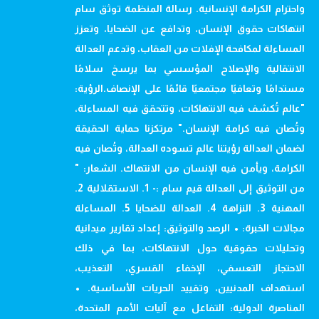
واحترام الكرامة الإنسانية. رسالة المنظمة توثق سام
انتهاكات حقوق الإنسان، وتدافع عن الضحايا، وتعزز
المساءلة لمكافحة الإفلات من العقاب، وتدعم العدالة
الانتقالية والإصلاح المؤسسي بما يرسخ سلامًا
مستدامًا وتعافيًا مجتمعيًا قائمًا على الإنصاف.الرؤية:
"عالم تُكشف فيه الانتهاكات، وتتحقق فيه المساءلة،
وتُصان فيه كرامة الإنسان." مرتكزنا حماية الحقيقة
لضمان العدالة رؤيتنا عالم تسوده العدالة، وتُصان فيه
الكرامة، ويأمن فيه الإنسان من الانتهاك. الشعار: "
من التوثيق إلى العدالة قيم سام :- 1. الاستقلالية 2.
المهنية 3. النزاهة 4. العدالة للضحايا 5. المساءلة
مجالات الخبرة: • الرصد والتوثيق: إعداد تقارير ميدانية
وتحليلات حقوقية حول الانتهاكات، بما في ذلك
الاحتجاز التعسفي، الإخفاء القسري، التعذيب،
استهداف المدنيين، وتقييد الحريات الأساسية. •
المناصرة الدولية: التفاعل مع آليات الأمم المتحدة،