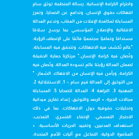
واحترام الكرامة الإنسانية. رسالة المنظمة توثق سام
انتهاكات حقوق الإنسان، وتدافع عن الضحايا، وتعزز
المساءلة لمكافحة الإفلات من العقاب، وتدعم العدالة
الانتقالية والإصلاح المؤسسي بما يرسخ سلامًا
مستدامًا وتعافيًا مجتمعيًا قائمًا على الإنصاف.الرؤية:
"عالم تُكشف فيه الانتهاكات، وتتحقق فيه المساءلة،
وتُصان فيه كرامة الإنسان." مرتكزنا حماية الحقيقة
لضمان العدالة رؤيتنا عالم تسوده العدالة، وتُصان فيه
الكرامة، ويأمن فيه الإنسان من الانتهاك. الشعار: "
من التوثيق إلى العدالة قيم سام :- 1. الاستقلالية 2.
المهنية 3. النزاهة 4. العدالة للضحايا 5. المساءلة
مجالات الخبرة: • الرصد والتوثيق: إعداد تقارير ميدانية
وتحليلات حقوقية حول الانتهاكات، بما في ذلك
الاحتجاز التعسفي، الإخفاء القسري، التعذيب،
استهداف المدنيين، وتقييد الحريات الأساسية. •
المناصرة الدولية: التفاعل مع آليات الأمم المتحدة،