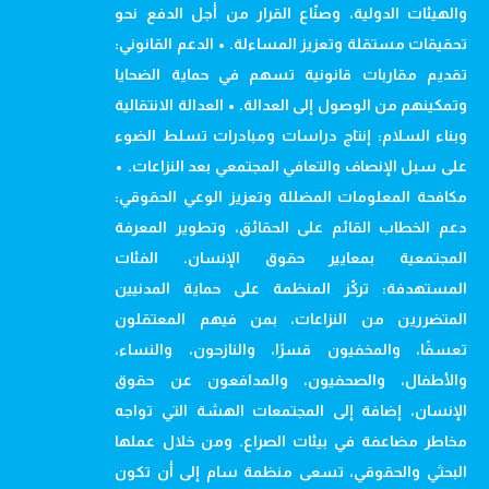
والهيئات الدولية، وصنّاع القرار من أجل الدفع نحو
تحقيقات مستقلة وتعزيز المساءلة. • الدعم القانوني:
تقديم مقاربات قانونية تسهم في حماية الضحايا
وتمكينهم من الوصول إلى العدالة. • العدالة الانتقالية
وبناء السلام: إنتاج دراسات ومبادرات تسلط الضوء
على سبل الإنصاف والتعافي المجتمعي بعد النزاعات. •
مكافحة المعلومات المضللة وتعزيز الوعي الحقوقي:
دعم الخطاب القائم على الحقائق، وتطوير المعرفة
المجتمعية بمعايير حقوق الإنسان. الفئات
المستهدفة: تركّز المنظمة على حماية المدنيين
المتضررين من النزاعات، بمن فيهم المعتقلون
تعسفًا، والمخفيون قسرًا، والنازحون، والنساء،
والأطفال، والصحفيون، والمدافعون عن حقوق
الإنسان، إضافة إلى المجتمعات الهشة التي تواجه
مخاطر مضاعفة في بيئات الصراع. ومن خلال عملها
البحثي والحقوقي، تسعى منظمة سام إلى أن تكون