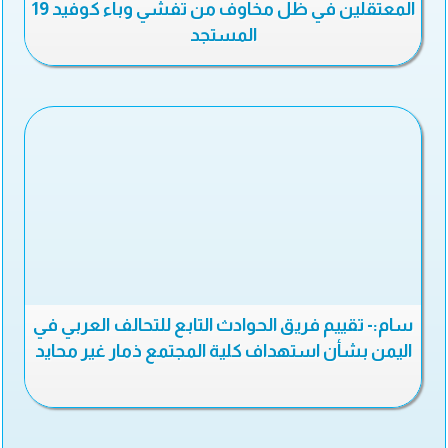
المعتقلين في ظل مخاوف من تفشي وباء كوفيد 19
المستجد
سام:- تقييم فريق الحوادث التابع للتحالف العربي في
اليمن بشأن استهداف كلية المجتمع ذمار غير محايد