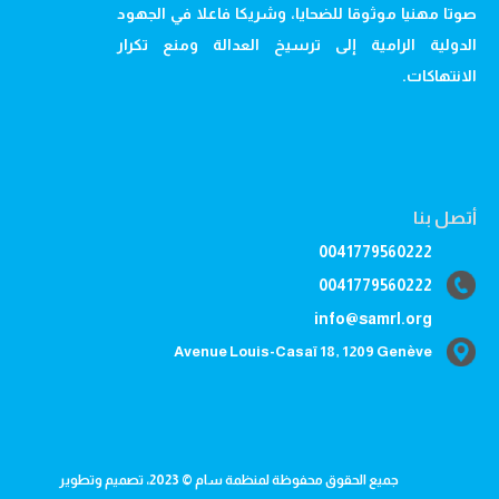
صوتا مهنيا موثوقا للضحايا، وشريكا فاعلا في الجهود
الدولية الرامية إلى ترسيخ العدالة ومنع تكرار
الانتهاكات.
أتصل بنا
0041779560222
0041779560222
info@samrl.org
Avenue Louis-Casaï 18, 1209 Genève
جميع الحقوق محفوظة لمنظمة سام © 2023، تصميم وتطوير