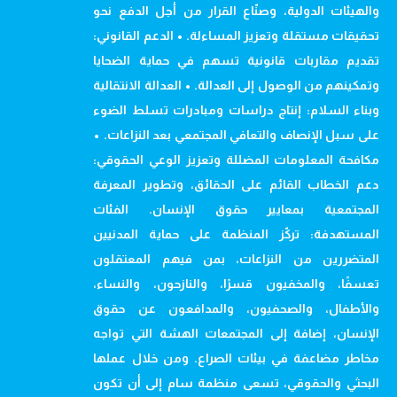
والهيئات الدولية، وصنّاع القرار من أجل الدفع نحو
تحقيقات مستقلة وتعزيز المساءلة. • الدعم القانوني:
تقديم مقاربات قانونية تسهم في حماية الضحايا
وتمكينهم من الوصول إلى العدالة. • العدالة الانتقالية
وبناء السلام: إنتاج دراسات ومبادرات تسلط الضوء
على سبل الإنصاف والتعافي المجتمعي بعد النزاعات. •
مكافحة المعلومات المضللة وتعزيز الوعي الحقوقي:
دعم الخطاب القائم على الحقائق، وتطوير المعرفة
المجتمعية بمعايير حقوق الإنسان. الفئات
المستهدفة: تركّز المنظمة على حماية المدنيين
المتضررين من النزاعات، بمن فيهم المعتقلون
تعسفًا، والمخفيون قسرًا، والنازحون، والنساء،
والأطفال، والصحفيون، والمدافعون عن حقوق
الإنسان، إضافة إلى المجتمعات الهشة التي تواجه
مخاطر مضاعفة في بيئات الصراع. ومن خلال عملها
البحثي والحقوقي، تسعى منظمة سام إلى أن تكون