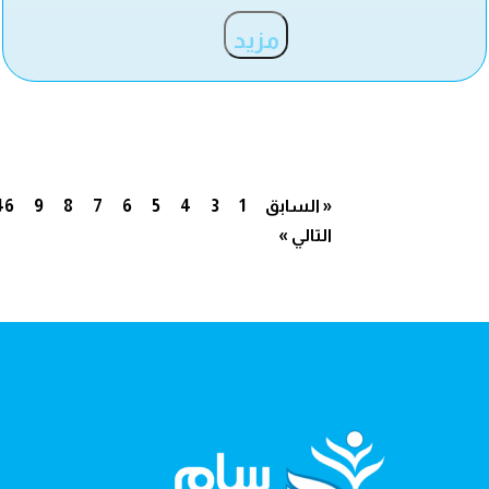
مزيد
« السابق
1
3
4
5
6
7
8
9
46
التالي »