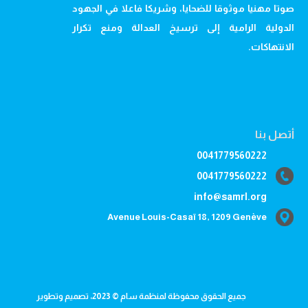
صوتا مهنيا موثوقا للضحايا، وشريكا فاعلا في الجهود
الدولية الرامية إلى ترسيخ العدالة ومنع تكرار
الانتهاكات.
أتصل بنا
0041779560222
0041779560222
info@samrl.org
Avenue Louis-Casaï 18, 1209 Genève
جميع الحقوق محفوظة لمنظمة سام © 2023، تصميم وتطوير