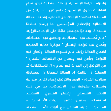
واحترام الكرامة الإنسانية. رسالة المنظمة توثق سام
انتهاكات حقوق الإنسان، وتدافع عن الضحايا، وتعزز
المساءلة لمكافحة الإفلات من العقاب، وتدعم العدالة
الانتقالية والإصلاح المؤسسي بما يرسخ سلامًا
مستدامًا وتعافيًا مجتمعيًا قائمًا على الإنصاف.الرؤية:
"عالم تُكشف فيه الانتهاكات، وتتحقق فيه المساءلة،
وتُصان فيه كرامة الإنسان." مرتكزنا حماية الحقيقة
لضمان العدالة رؤيتنا عالم تسوده العدالة، وتُصان فيه
الكرامة، ويأمن فيه الإنسان من الانتهاك. الشعار: "
من التوثيق إلى العدالة قيم سام :- 1. الاستقلالية 2.
المهنية 3. النزاهة 4. العدالة للضحايا 5. المساءلة
مجالات الخبرة: • الرصد والتوثيق: إعداد تقارير ميدانية
وتحليلات حقوقية حول الانتهاكات، بما في ذلك
الاحتجاز التعسفي، الإخفاء القسري، التعذيب،
استهداف المدنيين، وتقييد الحريات الأساسية. •
المناصرة الدولية: التفاعل مع آليات الأمم المتحدة،