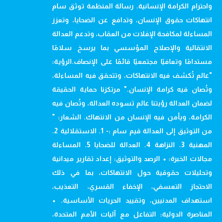
واحترام الكرامة الإنسانية. رسالة المنظمة توثق سام
انتهاكات حقوق الإنسان، وتدافع عن الضحايا، وتعزز
المساءلة لمكافحة الإفلات من العقاب، وتدعم العدالة
الانتقالية والإصلاح المؤسسي بما يرسخ سلامًا
مستدامًا وتعافيًا مجتمعيًا قائمًا على الإنصاف.الرؤية:
"عالم تُكشف فيه الانتهاكات، وتتحقق فيه المساءلة،
وتُصان فيه كرامة الإنسان." مرتكزنا حماية الحقيقة
لضمان العدالة رؤيتنا عالم تسوده العدالة، وتُصان فيه
الكرامة، ويأمن فيه الإنسان من الانتهاك. الشعار: "
من التوثيق إلى العدالة قيم سام :- 1. الاستقلالية 2.
المهنية 3. النزاهة 4. العدالة للضحايا 5. المساءلة
مجالات الخبرة: • الرصد والتوثيق: إعداد تقارير ميدانية
وتحليلات حقوقية حول الانتهاكات، بما في ذلك
الاحتجاز التعسفي، الإخفاء القسري، التعذيب،
استهداف المدنيين، وتقييد الحريات الأساسية. •
المناصرة الدولية: التفاعل مع آليات الأمم المتحدة،