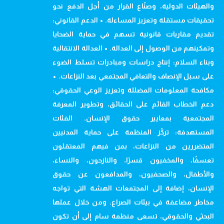
والهيئات الدولية، وصنّاع القرار من أجل الدفع نحو
تحقيقات مستقلة وتعزيز المساءلة. • الدعم القانوني:
تقديم مقاربات قانونية تسهم في حماية الضحايا
وتمكينهم من الوصول إلى العدالة. • العدالة الانتقالية
وبناء السلام: إنتاج دراسات ومبادرات تسلط الضوء
على سبل الإنصاف والتعافي المجتمعي بعد النزاعات. •
مكافحة المعلومات المضللة وتعزيز الوعي الحقوقي:
دعم الخطاب القائم على الحقائق، وتطوير المعرفة
المجتمعية بمعايير حقوق الإنسان. الفئات
المستهدفة: تركّز المنظمة على حماية المدنيين
المتضررين من النزاعات، بمن فيهم المعتقلون
تعسفًا، والمخفيون قسرًا، والنازحون، والنساء،
والأطفال، والصحفيون، والمدافعون عن حقوق
الإنسان، إضافة إلى المجتمعات الهشة التي تواجه
مخاطر مضاعفة في بيئات الصراع. ومن خلال عملها
البحثي والحقوقي، تسعى منظمة سام إلى أن تكون