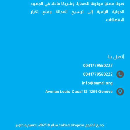
صوتا مهنيا موثوقا للضحايا، وشريكا فاعلا في الجهود
الدولية الرامية إلى ترسيخ العدالة ومنع تكرار
الانتهاكات.
أتصل بنا
0041779560222
0041779560222
info@samrl.org
Avenue Louis-Casaï 18, 1209 Genève
جميع الحقوق محفوظة لمنظمة سام © 2023، تصميم وتطوير