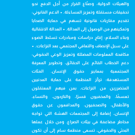
والهيئات الدولية، وصنّاع القرار من أجل الدفع نحو
تحقيقات مستقلة وتعزيز المساءلة. • الدعم القانوني:
تقديم مقاربات قانونية تسهم في حماية الضحايا
وتمكينهم من الوصول إلى العدالة. • العدالة الانتقالية
وبناء السلام: إنتاج دراسات ومبادرات تسلط الضوء
على سبل الإنصاف والتعافي المجتمعي بعد النزاعات. •
مكافحة المعلومات المضللة وتعزيز الوعي الحقوقي:
دعم الخطاب القائم على الحقائق، وتطوير المعرفة
المجتمعية بمعايير حقوق الإنسان. الفئات
المستهدفة: تركّز المنظمة على حماية المدنيين
المتضررين من النزاعات، بمن فيهم المعتقلون
تعسفًا، والمخفيون قسرًا، والنازحون، والنساء،
والأطفال، والصحفيون، والمدافعون عن حقوق
الإنسان، إضافة إلى المجتمعات الهشة التي تواجه
مخاطر مضاعفة في بيئات الصراع. ومن خلال عملها
البحثي والحقوقي، تسعى منظمة سام إلى أن تكون