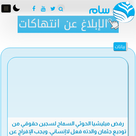
بيانات
رفض ميليشيا الحوثي السماح لسجين حقوقي من
توديع جثمان والدته فعل لاإنساني، ويجب الإفراج عن