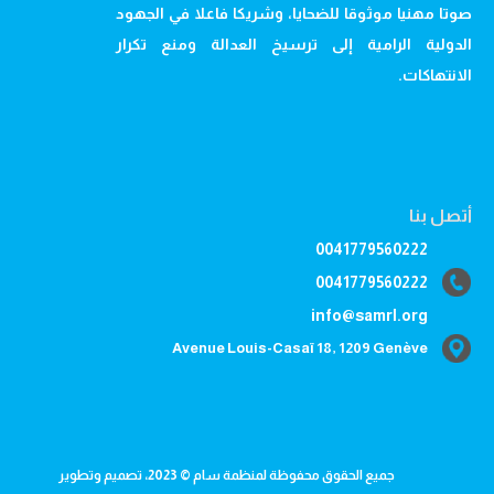
صوتا مهنيا موثوقا للضحايا، وشريكا فاعلا في الجهود
الدولية الرامية إلى ترسيخ العدالة ومنع تكرار
الانتهاكات.
أتصل بنا
0041779560222
0041779560222
info@samrl.org
Avenue Louis-Casaï 18, 1209 Genève
جميع الحقوق محفوظة لمنظمة سام © 2023، تصميم وتطوير