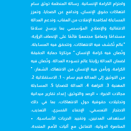
واحترام الكرامة الإنسانية. رسالة المنظمة توثق سام
انتهاكات حقوق الإنسان، وتدافع عن الضحايا، وتعزز
المساءلة لمكافحة الإفلات من العقاب، وتدعم العدالة
الانتقالية والإصلاح المؤسسي بما يرسخ سلامًا
مستدامًا وتعافيًا مجتمعيًا قائمًا على الإنصاف.الرؤية:
"عالم تُكشف فيه الانتهاكات، وتتحقق فيه المساءلة،
وتُصان فيه كرامة الإنسان." مرتكزنا حماية الحقيقة
لضمان العدالة رؤيتنا عالم تسوده العدالة، وتُصان فيه
الكرامة، ويأمن فيه الإنسان من الانتهاك. الشعار: "
من التوثيق إلى العدالة قيم سام :- 1. الاستقلالية 2.
المهنية 3. النزاهة 4. العدالة للضحايا 5. المساءلة
مجالات الخبرة: • الرصد والتوثيق: إعداد تقارير ميدانية
وتحليلات حقوقية حول الانتهاكات، بما في ذلك
الاحتجاز التعسفي، الإخفاء القسري، التعذيب،
استهداف المدنيين، وتقييد الحريات الأساسية. •
المناصرة الدولية: التفاعل مع آليات الأمم المتحدة،