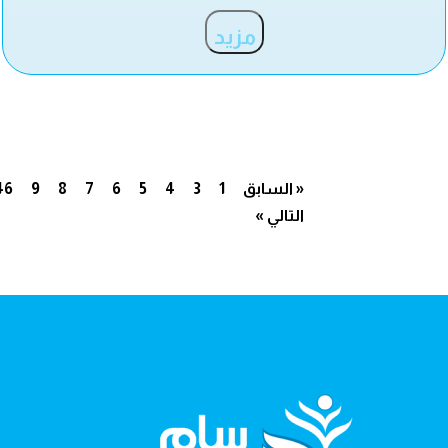
مزيد
« السابق
1
3
4
5
6
7
8
9
46
التالي »