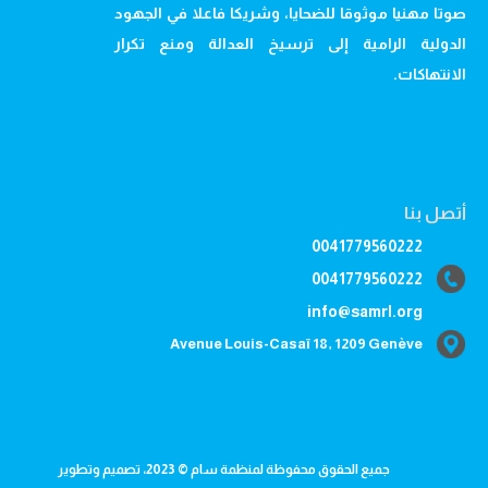
صوتا مهنيا موثوقا للضحايا، وشريكا فاعلا في الجهود
الدولية الرامية إلى ترسيخ العدالة ومنع تكرار
الانتهاكات.
أتصل بنا
0041779560222
0041779560222
info@samrl.org
Avenue Louis-Casaï 18, 1209 Genève
جميع الحقوق محفوظة لمنظمة سام © 2023، تصميم وتطوير