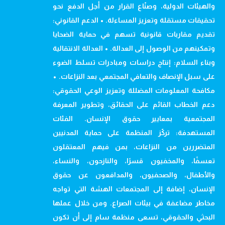
والهيئات الدولية، وصنّاع القرار من أجل الدفع نحو
تحقيقات مستقلة وتعزيز المساءلة. • الدعم القانوني:
تقديم مقاربات قانونية تسهم في حماية الضحايا
وتمكينهم من الوصول إلى العدالة. • العدالة الانتقالية
وبناء السلام: إنتاج دراسات ومبادرات تسلط الضوء
على سبل الإنصاف والتعافي المجتمعي بعد النزاعات. •
مكافحة المعلومات المضللة وتعزيز الوعي الحقوقي:
دعم الخطاب القائم على الحقائق، وتطوير المعرفة
المجتمعية بمعايير حقوق الإنسان. الفئات
المستهدفة: تركّز المنظمة على حماية المدنيين
المتضررين من النزاعات، بمن فيهم المعتقلون
تعسفًا، والمخفيون قسرًا، والنازحون، والنساء،
والأطفال، والصحفيون، والمدافعون عن حقوق
الإنسان، إضافة إلى المجتمعات الهشة التي تواجه
مخاطر مضاعفة في بيئات الصراع. ومن خلال عملها
البحثي والحقوقي، تسعى منظمة سام إلى أن تكون