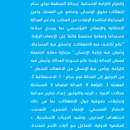
واحترام الكرامة الإنسانية. رسالة المنظمة توثق سام
انتهاكات حقوق الإنسان، وتدافع عن الضحايا، وتعزز
المساءلة لمكافحة الإفلات من العقاب، وتدعم العدالة
الانتقالية والإصلاح المؤسسي بما يرسخ سلامًا
مستدامًا وتعافيًا مجتمعيًا قائمًا على الإنصاف.الرؤية:
"عالم تُكشف فيه الانتهاكات، وتتحقق فيه المساءلة،
وتُصان فيه كرامة الإنسان." مرتكزنا حماية الحقيقة
لضمان العدالة رؤيتنا عالم تسوده العدالة، وتُصان فيه
الكرامة، ويأمن فيه الإنسان من الانتهاك. الشعار: "
من التوثيق إلى العدالة قيم سام :- 1. الاستقلالية 2.
المهنية 3. النزاهة 4. العدالة للضحايا 5. المساءلة
مجالات الخبرة: • الرصد والتوثيق: إعداد تقارير ميدانية
وتحليلات حقوقية حول الانتهاكات، بما في ذلك
الاحتجاز التعسفي، الإخفاء القسري، التعذيب،
استهداف المدنيين، وتقييد الحريات الأساسية. •
المناصرة الدولية: التفاعل مع آليات الأمم المتحدة،