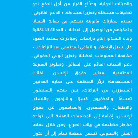
والهيئات الدولية، وصنّاع القرار من أجل الدفع نحو
تحقيقات مستقلة وتعزيز المساءلة. • الدعم القانوني:
تقديم مقاربات قانونية تسهم في حماية الضحايا
وتمكينهم من الوصول إلى العدالة. • العدالة الانتقالية
وبناء السلام: إنتاج دراسات ومبادرات تسلط الضوء
على سبل الإنصاف والتعافي المجتمعي بعد النزاعات. •
مكافحة المعلومات المضللة وتعزيز الوعي الحقوقي:
دعم الخطاب القائم على الحقائق، وتطوير المعرفة
المجتمعية بمعايير حقوق الإنسان. الفئات
المستهدفة: تركّز المنظمة على حماية المدنيين
المتضررين من النزاعات، بمن فيهم المعتقلون
تعسفًا، والمخفيون قسرًا، والنازحون، والنساء،
والأطفال، والصحفيون، والمدافعون عن حقوق
الإنسان، إضافة إلى المجتمعات الهشة التي تواجه
مخاطر مضاعفة في بيئات الصراع. ومن خلال عملها
البحثي والحقوقي، تسعى منظمة سام إلى أن تكون