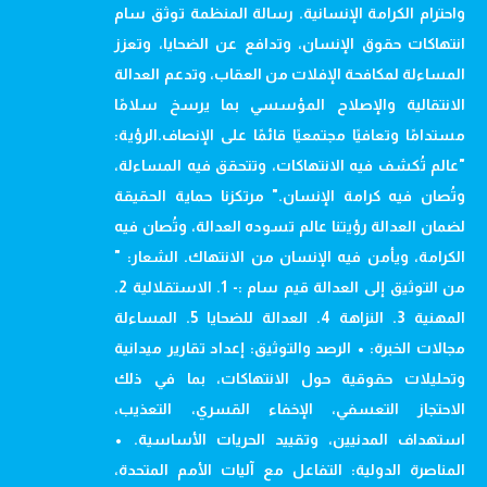
واحترام الكرامة الإنسانية. رسالة المنظمة توثق سام
انتهاكات حقوق الإنسان، وتدافع عن الضحايا، وتعزز
المساءلة لمكافحة الإفلات من العقاب، وتدعم العدالة
الانتقالية والإصلاح المؤسسي بما يرسخ سلامًا
مستدامًا وتعافيًا مجتمعيًا قائمًا على الإنصاف.الرؤية:
"عالم تُكشف فيه الانتهاكات، وتتحقق فيه المساءلة،
وتُصان فيه كرامة الإنسان." مرتكزنا حماية الحقيقة
لضمان العدالة رؤيتنا عالم تسوده العدالة، وتُصان فيه
الكرامة، ويأمن فيه الإنسان من الانتهاك. الشعار: "
من التوثيق إلى العدالة قيم سام :- 1. الاستقلالية 2.
المهنية 3. النزاهة 4. العدالة للضحايا 5. المساءلة
مجالات الخبرة: • الرصد والتوثيق: إعداد تقارير ميدانية
وتحليلات حقوقية حول الانتهاكات، بما في ذلك
الاحتجاز التعسفي، الإخفاء القسري، التعذيب،
استهداف المدنيين، وتقييد الحريات الأساسية. •
المناصرة الدولية: التفاعل مع آليات الأمم المتحدة،