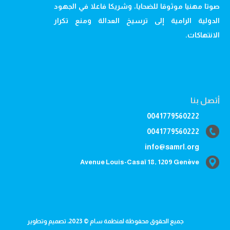
صوتا مهنيا موثوقا للضحايا، وشريكا فاعلا في الجهود
الدولية الرامية إلى ترسيخ العدالة ومنع تكرار
الانتهاكات.
أتصل بنا
0041779560222
0041779560222
info@samrl.org
Avenue Louis-Casaï 18, 1209 Genève
جميع الحقوق محفوظة لمنظمة سام © 2023، تصميم وتطوير