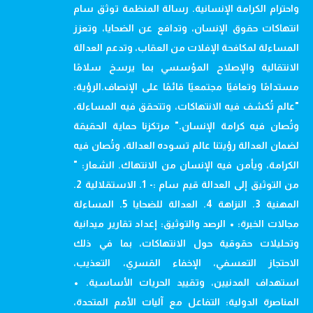
واحترام الكرامة الإنسانية. رسالة المنظمة توثق سام
انتهاكات حقوق الإنسان، وتدافع عن الضحايا، وتعزز
المساءلة لمكافحة الإفلات من العقاب، وتدعم العدالة
الانتقالية والإصلاح المؤسسي بما يرسخ سلامًا
مستدامًا وتعافيًا مجتمعيًا قائمًا على الإنصاف.الرؤية:
"عالم تُكشف فيه الانتهاكات، وتتحقق فيه المساءلة،
وتُصان فيه كرامة الإنسان." مرتكزنا حماية الحقيقة
لضمان العدالة رؤيتنا عالم تسوده العدالة، وتُصان فيه
الكرامة، ويأمن فيه الإنسان من الانتهاك. الشعار: "
من التوثيق إلى العدالة قيم سام :- 1. الاستقلالية 2.
المهنية 3. النزاهة 4. العدالة للضحايا 5. المساءلة
مجالات الخبرة: • الرصد والتوثيق: إعداد تقارير ميدانية
وتحليلات حقوقية حول الانتهاكات، بما في ذلك
الاحتجاز التعسفي، الإخفاء القسري، التعذيب،
استهداف المدنيين، وتقييد الحريات الأساسية. •
المناصرة الدولية: التفاعل مع آليات الأمم المتحدة،