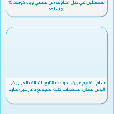
المعتقلين في ظل مخاوف من تفشي وباء كوفيد 19
المستجد
سام:- تقييم فريق الحوادث التابع للتحالف العربي في
اليمن بشأن استهداف كلية المجتمع ذمار غير محايد