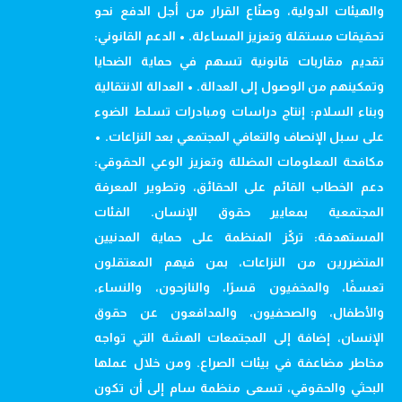
والهيئات الدولية، وصنّاع القرار من أجل الدفع نحو
تحقيقات مستقلة وتعزيز المساءلة. • الدعم القانوني:
تقديم مقاربات قانونية تسهم في حماية الضحايا
وتمكينهم من الوصول إلى العدالة. • العدالة الانتقالية
وبناء السلام: إنتاج دراسات ومبادرات تسلط الضوء
على سبل الإنصاف والتعافي المجتمعي بعد النزاعات. •
مكافحة المعلومات المضللة وتعزيز الوعي الحقوقي:
دعم الخطاب القائم على الحقائق، وتطوير المعرفة
المجتمعية بمعايير حقوق الإنسان. الفئات
المستهدفة: تركّز المنظمة على حماية المدنيين
المتضررين من النزاعات، بمن فيهم المعتقلون
تعسفًا، والمخفيون قسرًا، والنازحون، والنساء،
والأطفال، والصحفيون، والمدافعون عن حقوق
الإنسان، إضافة إلى المجتمعات الهشة التي تواجه
مخاطر مضاعفة في بيئات الصراع. ومن خلال عملها
البحثي والحقوقي، تسعى منظمة سام إلى أن تكون