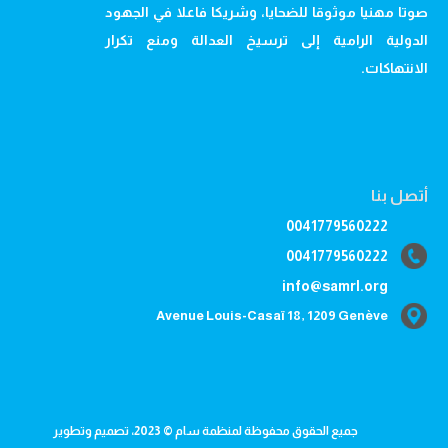
صوتا مهنيا موثوقا للضحايا، وشريكا فاعلا في الجهود
الدولية الرامية إلى ترسيخ العدالة ومنع تكرار
الانتهاكات.
أتصل بنا
0041779560222
0041779560222
info@samrl.org
Avenue Louis-Casaï 18, 1209 Genève
جميع الحقوق محفوظة لمنظمة سام © 2023، تصميم وتطوير