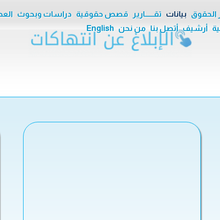
ر الحقوق
بيانات
تقــــــارير
قصص حقوقية
دراسات وبحوث
العدا
ية
أرشيف
أتصل بنا
من نحن
English