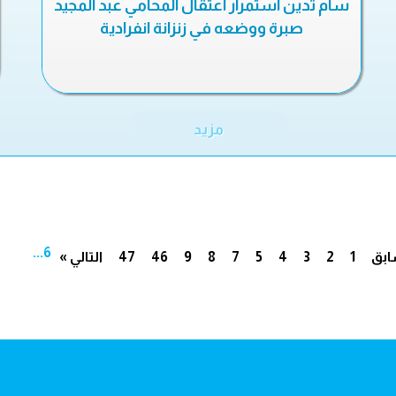
سام تدين استمرار اعتقال المحامي عبد المجيد
صبرة ووضعه في زنزانة انفرادية
مزيد
...
6
ابق
1
2
3
4
5
7
8
9
46
47
التالي »