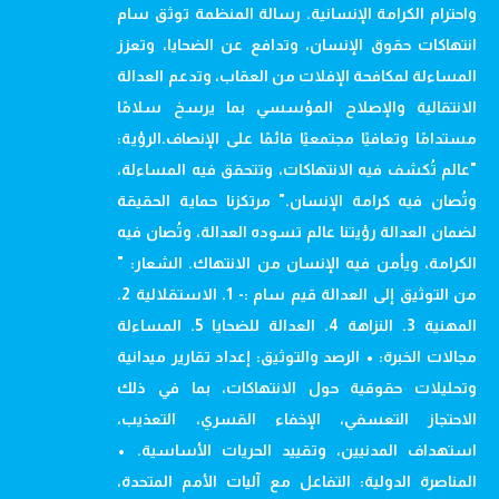
واحترام الكرامة الإنسانية. رسالة المنظمة توثق سام
انتهاكات حقوق الإنسان، وتدافع عن الضحايا، وتعزز
المساءلة لمكافحة الإفلات من العقاب، وتدعم العدالة
الانتقالية والإصلاح المؤسسي بما يرسخ سلامًا
مستدامًا وتعافيًا مجتمعيًا قائمًا على الإنصاف.الرؤية:
"عالم تُكشف فيه الانتهاكات، وتتحقق فيه المساءلة،
وتُصان فيه كرامة الإنسان." مرتكزنا حماية الحقيقة
لضمان العدالة رؤيتنا عالم تسوده العدالة، وتُصان فيه
الكرامة، ويأمن فيه الإنسان من الانتهاك. الشعار: "
من التوثيق إلى العدالة قيم سام :- 1. الاستقلالية 2.
المهنية 3. النزاهة 4. العدالة للضحايا 5. المساءلة
مجالات الخبرة: • الرصد والتوثيق: إعداد تقارير ميدانية
وتحليلات حقوقية حول الانتهاكات، بما في ذلك
الاحتجاز التعسفي، الإخفاء القسري، التعذيب،
استهداف المدنيين، وتقييد الحريات الأساسية. •
المناصرة الدولية: التفاعل مع آليات الأمم المتحدة،