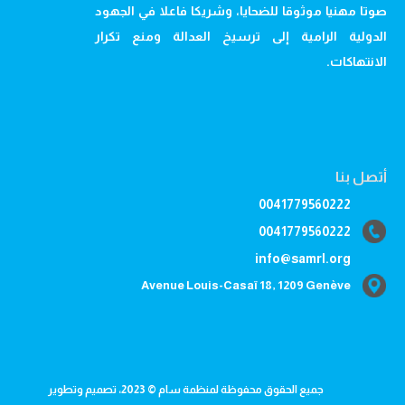
صوتا مهنيا موثوقا للضحايا، وشريكا فاعلا في الجهود
الدولية الرامية إلى ترسيخ العدالة ومنع تكرار
الانتهاكات.
أتصل بنا
0041779560222
0041779560222
info@samrl.org
Avenue Louis-Casaï 18, 1209 Genève
جميع الحقوق محفوظة لمنظمة سام © 2023، تصميم وتطوير