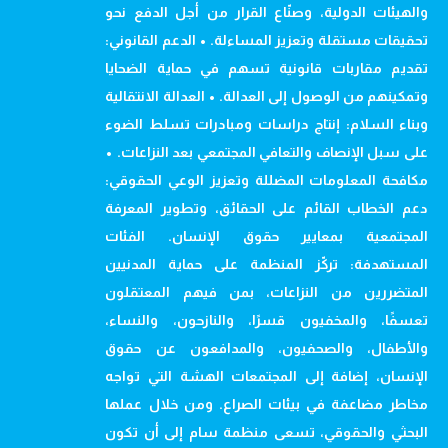
والهيئات الدولية، وصنّاع القرار من أجل الدفع نحو
تحقيقات مستقلة وتعزيز المساءلة. • الدعم القانوني:
تقديم مقاربات قانونية تسهم في حماية الضحايا
وتمكينهم من الوصول إلى العدالة. • العدالة الانتقالية
وبناء السلام: إنتاج دراسات ومبادرات تسلط الضوء
على سبل الإنصاف والتعافي المجتمعي بعد النزاعات. •
مكافحة المعلومات المضللة وتعزيز الوعي الحقوقي:
دعم الخطاب القائم على الحقائق، وتطوير المعرفة
المجتمعية بمعايير حقوق الإنسان. الفئات
المستهدفة: تركّز المنظمة على حماية المدنيين
المتضررين من النزاعات، بمن فيهم المعتقلون
تعسفًا، والمخفيون قسرًا، والنازحون، والنساء،
والأطفال، والصحفيون، والمدافعون عن حقوق
الإنسان، إضافة إلى المجتمعات الهشة التي تواجه
مخاطر مضاعفة في بيئات الصراع. ومن خلال عملها
البحثي والحقوقي، تسعى منظمة سام إلى أن تكون