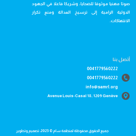
صوتا مهنيا موثوقا للضحايا، وشريكا فاعلا في الجهود
الدولية الرامية إلى ترسيخ العدالة ومنع تكرار
الانتهاكات.
أتصل بنا
0041779560222
0041779560222
info@samrl.org
Avenue Louis-Casaï 18, 1209 Genève
جميع الحقوق محفوظة لمنظمة سام © 2023، تصميم وتطوير