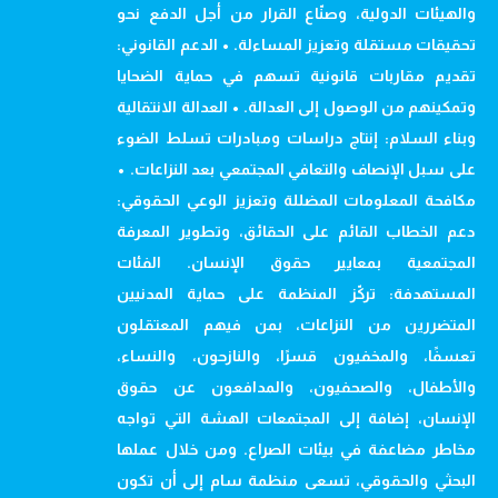
والهيئات الدولية، وصنّاع القرار من أجل الدفع نحو
تحقيقات مستقلة وتعزيز المساءلة. • الدعم القانوني:
تقديم مقاربات قانونية تسهم في حماية الضحايا
وتمكينهم من الوصول إلى العدالة. • العدالة الانتقالية
وبناء السلام: إنتاج دراسات ومبادرات تسلط الضوء
على سبل الإنصاف والتعافي المجتمعي بعد النزاعات. •
مكافحة المعلومات المضللة وتعزيز الوعي الحقوقي:
دعم الخطاب القائم على الحقائق، وتطوير المعرفة
المجتمعية بمعايير حقوق الإنسان. الفئات
المستهدفة: تركّز المنظمة على حماية المدنيين
المتضررين من النزاعات، بمن فيهم المعتقلون
تعسفًا، والمخفيون قسرًا، والنازحون، والنساء،
والأطفال، والصحفيون، والمدافعون عن حقوق
الإنسان، إضافة إلى المجتمعات الهشة التي تواجه
مخاطر مضاعفة في بيئات الصراع. ومن خلال عملها
البحثي والحقوقي، تسعى منظمة سام إلى أن تكون