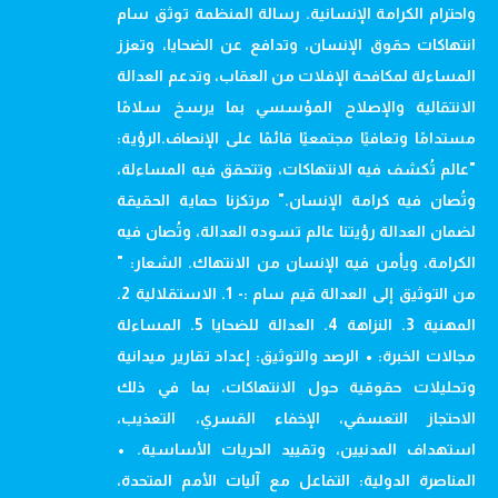
واحترام الكرامة الإنسانية. رسالة المنظمة توثق سام
انتهاكات حقوق الإنسان، وتدافع عن الضحايا، وتعزز
المساءلة لمكافحة الإفلات من العقاب، وتدعم العدالة
الانتقالية والإصلاح المؤسسي بما يرسخ سلامًا
مستدامًا وتعافيًا مجتمعيًا قائمًا على الإنصاف.الرؤية:
"عالم تُكشف فيه الانتهاكات، وتتحقق فيه المساءلة،
وتُصان فيه كرامة الإنسان." مرتكزنا حماية الحقيقة
لضمان العدالة رؤيتنا عالم تسوده العدالة، وتُصان فيه
الكرامة، ويأمن فيه الإنسان من الانتهاك. الشعار: "
من التوثيق إلى العدالة قيم سام :- 1. الاستقلالية 2.
المهنية 3. النزاهة 4. العدالة للضحايا 5. المساءلة
مجالات الخبرة: • الرصد والتوثيق: إعداد تقارير ميدانية
وتحليلات حقوقية حول الانتهاكات، بما في ذلك
الاحتجاز التعسفي، الإخفاء القسري، التعذيب،
استهداف المدنيين، وتقييد الحريات الأساسية. •
المناصرة الدولية: التفاعل مع آليات الأمم المتحدة،