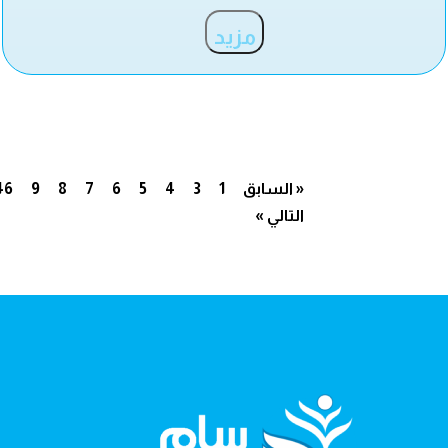
مزيد
« السابق
1
3
4
5
6
7
8
9
46
التالي »