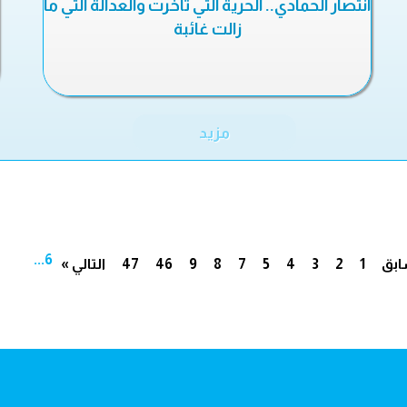
انتصار الحمادي.. الحرية التي تأخرت والعدالة التي ما
زالت غائبة
مزيد
...
6
ابق
1
2
3
4
5
7
8
9
46
47
التالي »