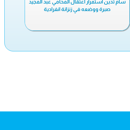
سام تدين استمرار اعتقال المحامي عبد المجيد
صبرة ووضعه في زنزانة انفرادية