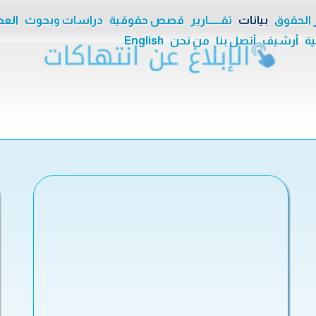
ر الحقوق
بيانات
تقــــــارير
قصص حقوقية
دراسات وبحوث
العدا
ية
أرشيف
أتصل بنا
من نحن
English