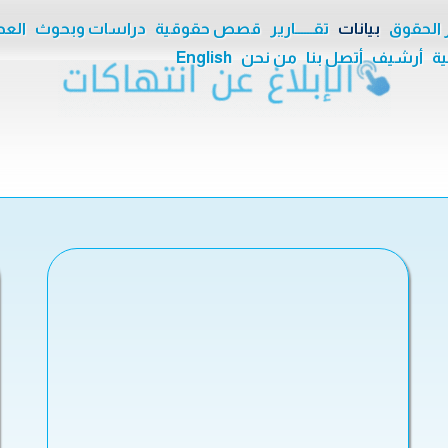
ر الحقوق
بيانات
تقــــــارير
قصص حقوقية
دراسات وبحوث
العدا
ية
أرشيف
أتصل بنا
من نحن
English