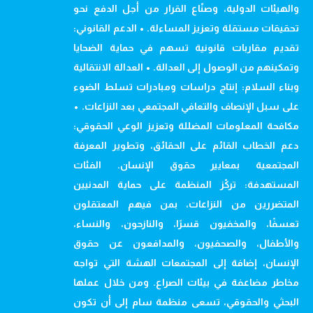
والهيئات الدولية، وصنّاع القرار من أجل الدفع نحو
تحقيقات مستقلة وتعزيز المساءلة. • الدعم القانوني:
تقديم مقاربات قانونية تسهم في حماية الضحايا
وتمكينهم من الوصول إلى العدالة. • العدالة الانتقالية
وبناء السلام: إنتاج دراسات ومبادرات تسلط الضوء
على سبل الإنصاف والتعافي المجتمعي بعد النزاعات. •
مكافحة المعلومات المضللة وتعزيز الوعي الحقوقي:
دعم الخطاب القائم على الحقائق، وتطوير المعرفة
المجتمعية بمعايير حقوق الإنسان. الفئات
المستهدفة: تركّز المنظمة على حماية المدنيين
المتضررين من النزاعات، بمن فيهم المعتقلون
تعسفًا، والمخفيون قسرًا، والنازحون، والنساء،
والأطفال، والصحفيون، والمدافعون عن حقوق
الإنسان، إضافة إلى المجتمعات الهشة التي تواجه
مخاطر مضاعفة في بيئات الصراع. ومن خلال عملها
البحثي والحقوقي، تسعى منظمة سام إلى أن تكون