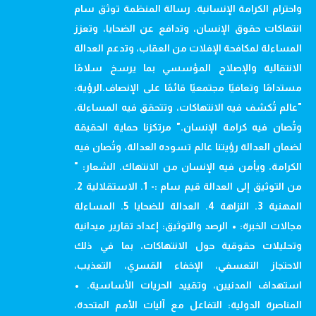
واحترام الكرامة الإنسانية. رسالة المنظمة توثق سام
انتهاكات حقوق الإنسان، وتدافع عن الضحايا، وتعزز
المساءلة لمكافحة الإفلات من العقاب، وتدعم العدالة
الانتقالية والإصلاح المؤسسي بما يرسخ سلامًا
مستدامًا وتعافيًا مجتمعيًا قائمًا على الإنصاف.الرؤية:
"عالم تُكشف فيه الانتهاكات، وتتحقق فيه المساءلة،
وتُصان فيه كرامة الإنسان." مرتكزنا حماية الحقيقة
لضمان العدالة رؤيتنا عالم تسوده العدالة، وتُصان فيه
الكرامة، ويأمن فيه الإنسان من الانتهاك. الشعار: "
من التوثيق إلى العدالة قيم سام :- 1. الاستقلالية 2.
المهنية 3. النزاهة 4. العدالة للضحايا 5. المساءلة
مجالات الخبرة: • الرصد والتوثيق: إعداد تقارير ميدانية
وتحليلات حقوقية حول الانتهاكات، بما في ذلك
الاحتجاز التعسفي، الإخفاء القسري، التعذيب،
استهداف المدنيين، وتقييد الحريات الأساسية. •
المناصرة الدولية: التفاعل مع آليات الأمم المتحدة،