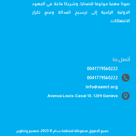
صوتا مهنيا موثوقا للضحايا، وشريكا فاعلا في الجهود
الدولية الرامية إلى ترسيخ العدالة ومنع تكرار
الانتهاكات.
أتصل بنا
0041779560222
0041779560222
info@samrl.org
Avenue Louis-Casaï 18, 1209 Genève
جميع الحقوق محفوظة لمنظمة سام © 2023، تصميم وتطوير