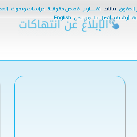
ر الحقوق
بيانات
تقــــــارير
قصص حقوقية
دراسات وبحوث
العدا
ية
أرشيف
أتصل بنا
من نحن
English