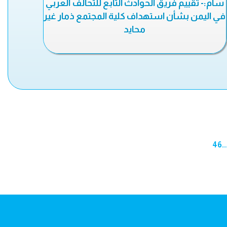
سام:- تقييم فريق الحوادث التابع للتحالف العربي
في اليمن بشأن استهداف كلية المجتمع ذمار غير
محايد
46
..