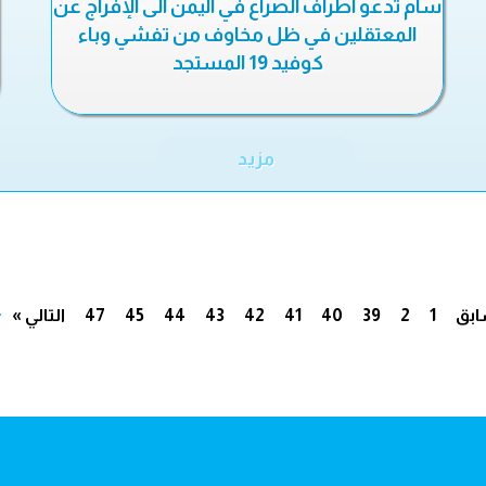
سام تدعو أطراف الصراع في اليمن الى الإفراج عن
المعتقلين في ظل مخاوف من تفشي وباء
كوفيد 19 المستجد
مزيد
.
ابق
1
2
39
40
41
42
43
44
45
47
التالي »