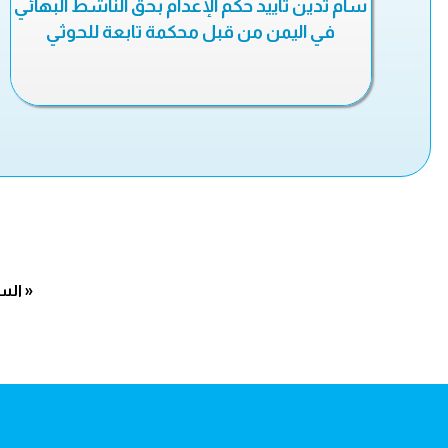
سام تدين تأييد حكم الإعدام بحق الناشط البهائي
في اليمن من قبل محكمة تابعة للحوثي
« الس