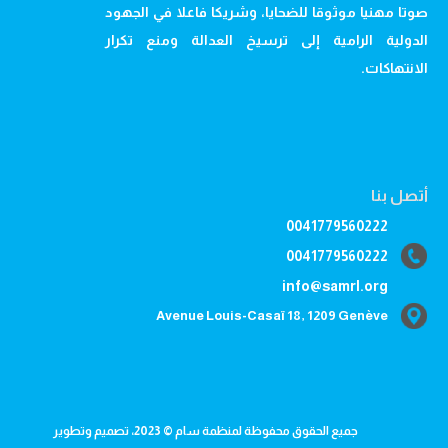
صوتا مهنيا موثوقا للضحايا، وشريكا فاعلا في الجهود
الدولية الرامية إلى ترسيخ العدالة ومنع تكرار
الانتهاكات.
أتصل بنا
0041779560222
0041779560222
info@samrl.org
Avenue Louis-Casaï 18, 1209 Genève
جميع الحقوق محفوظة لمنظمة سام © 2023، تصميم وتطوير