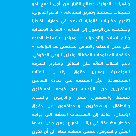
والهيئات الدولية، وصنّاع القرار من أجل الدفع نحو
تحقيقات مستقلة وتعزيز المساءلة. • الدعم القانوني:
تقديم مقاربات قانونية تسهم في حماية الضحايا
وتمكينهم من الوصول إلى العدالة. • العدالة الانتقالية
وبناء السلام: إنتاج دراسات ومبادرات تسلط الضوء
على سبل الإنصاف والتعافي المجتمعي بعد النزاعات. •
مكافحة المعلومات المضللة وتعزيز الوعي الحقوقي:
دعم الخطاب القائم على الحقائق، وتطوير المعرفة
المجتمعية بمعايير حقوق الإنسان. الفئات
المستهدفة: تركّز المنظمة على حماية المدنيين
المتضررين من النزاعات، بمن فيهم المعتقلون
تعسفًا، والمخفيون قسرًا، والنازحون، والنساء،
والأطفال، والصحفيون، والمدافعون عن حقوق
الإنسان، إضافة إلى المجتمعات الهشة التي تواجه
مخاطر مضاعفة في بيئات الصراع. ومن خلال عملها
البحثي والحقوقي، تسعى منظمة سام إلى أن تكون