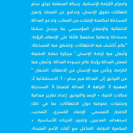
واحترام الكرامة الإنسانية. رسالة المنظمة توثق سام
انتهاكات حقوق الإنسان، وتدافع عن الضحايا، وتعزز
المساءلة لمكافحة الإفلات من العقاب، وتدعم العدالة
الانتقالية والإصلاح المؤسسي بما يرسخ سلامًا
مستدامًا وتعافيًا مجتمعيًا قائمًا على الإنصاف.الرؤية:
"عالم تُكشف فيه الانتهاكات، وتتحقق فيه المساءلة،
وتُصان فيه كرامة الإنسان." مرتكزنا حماية الحقيقة
لضمان العدالة رؤيتنا عالم تسوده العدالة، وتُصان فيه
الكرامة، ويأمن فيه الإنسان من الانتهاك. الشعار: "
من التوثيق إلى العدالة قيم سام :- 1. الاستقلالية 2.
المهنية 3. النزاهة 4. العدالة للضحايا 5. المساءلة
مجالات الخبرة: • الرصد والتوثيق: إعداد تقارير ميدانية
وتحليلات حقوقية حول الانتهاكات، بما في ذلك
الاحتجاز التعسفي، الإخفاء القسري، التعذيب،
استهداف المدنيين، وتقييد الحريات الأساسية. •
المناصرة الدولية: التفاعل مع آليات الأمم المتحدة،