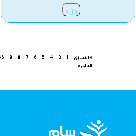
مزيد
« السابق
1
3
4
5
6
7
8
9
46
التالي »