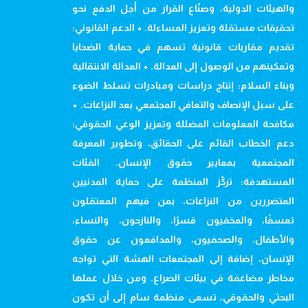
والهيئات الدولية، وصنّاع القرار من أجل الدفع نحو
تحقيقات مستقلة وتعزيز المساءلة. • الدعم القانوني:
تقديم مقاربات قانونية تسهم في حماية الضحايا
وتمكينهم من الوصول إلى العدالة. • العدالة الانتقالية
وبناء السلام: إنتاج دراسات ومبادرات تسلط الضوء
على سبل الإنصاف والتعافي المجتمعي بعد النزاعات. •
مكافحة المعلومات المضللة وتعزيز الوعي الحقوقي:
دعم الخطاب القائم على الحقائق، وتطوير المعرفة
المجتمعية بمعايير حقوق الإنسان. الفئات
المستهدفة: تركّز المنظمة على حماية المدنيين
المتضررين من النزاعات، بمن فيهم المعتقلون
تعسفًا، والمخفيون قسرًا، والنازحون، والنساء،
والأطفال، والصحفيون، والمدافعون عن حقوق
الإنسان، إضافة إلى المجتمعات الهشة التي تواجه
مخاطر مضاعفة في بيئات الصراع. ومن خلال عملها
البحثي والحقوقي، تسعى منظمة سام إلى أن تكون