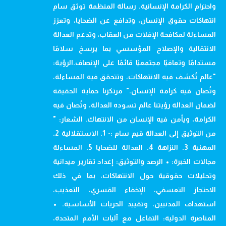
واحترام الكرامة الإنسانية. رسالة المنظمة توثق سام
انتهاكات حقوق الإنسان، وتدافع عن الضحايا، وتعزز
المساءلة لمكافحة الإفلات من العقاب، وتدعم العدالة
الانتقالية والإصلاح المؤسسي بما يرسخ سلامًا
مستدامًا وتعافيًا مجتمعيًا قائمًا على الإنصاف.الرؤية:
"عالم تُكشف فيه الانتهاكات، وتتحقق فيه المساءلة،
وتُصان فيه كرامة الإنسان." مرتكزنا حماية الحقيقة
لضمان العدالة رؤيتنا عالم تسوده العدالة، وتُصان فيه
الكرامة، ويأمن فيه الإنسان من الانتهاك. الشعار: "
من التوثيق إلى العدالة قيم سام :- 1. الاستقلالية 2.
المهنية 3. النزاهة 4. العدالة للضحايا 5. المساءلة
مجالات الخبرة: • الرصد والتوثيق: إعداد تقارير ميدانية
وتحليلات حقوقية حول الانتهاكات، بما في ذلك
الاحتجاز التعسفي، الإخفاء القسري، التعذيب،
استهداف المدنيين، وتقييد الحريات الأساسية. •
المناصرة الدولية: التفاعل مع آليات الأمم المتحدة،