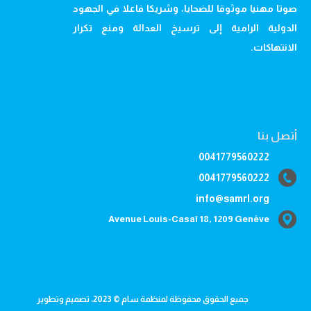
صوتا مهنيا موثوقا للضحايا، وشريكا فاعلا في الجهود
الدولية الرامية إلى ترسيخ العدالة ومنع تكرار
الانتهاكات.
أتصل بنا
0041779560222
0041779560222
info@samrl.org
Avenue Louis-Casaï 18, 1209 Genève
جميع الحقوق محفوظة لمنظمة سام © 2023، تصميم وتطوير