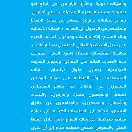
والهيئات الدولية، وصنّاع القرار من أجل الدفع نحو
تحقيقات مستقلة وتعزيز المساءلة. • الدعم القانوني:
تقديم مقاربات قانونية تسهم في حماية الضحايا
وتمكينهم من الوصول إلى العدالة. • العدالة الانتقالية
وبناء السلام: إنتاج دراسات ومبادرات تسلط الضوء
على سبل الإنصاف والتعافي المجتمعي بعد النزاعات. •
مكافحة المعلومات المضللة وتعزيز الوعي الحقوقي:
دعم الخطاب القائم على الحقائق، وتطوير المعرفة
المجتمعية بمعايير حقوق الإنسان. الفئات
المستهدفة: تركّز المنظمة على حماية المدنيين
المتضررين من النزاعات، بمن فيهم المعتقلون
تعسفًا، والمخفيون قسرًا، والنازحون، والنساء،
والأطفال، والصحفيون، والمدافعون عن حقوق
الإنسان، إضافة إلى المجتمعات الهشة التي تواجه
مخاطر مضاعفة في بيئات الصراع. ومن خلال عملها
البحثي والحقوقي، تسعى منظمة سام إلى أن تكون