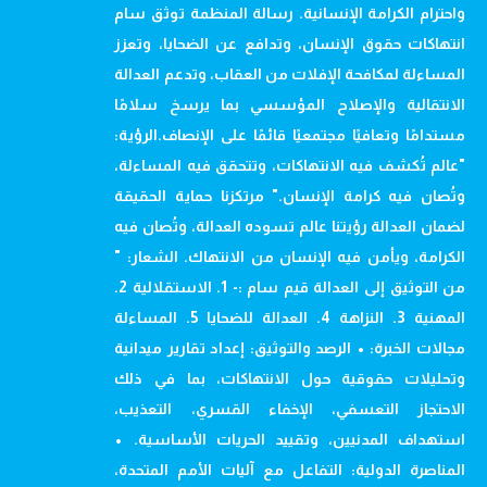
واحترام الكرامة الإنسانية. رسالة المنظمة توثق سام
انتهاكات حقوق الإنسان، وتدافع عن الضحايا، وتعزز
المساءلة لمكافحة الإفلات من العقاب، وتدعم العدالة
الانتقالية والإصلاح المؤسسي بما يرسخ سلامًا
مستدامًا وتعافيًا مجتمعيًا قائمًا على الإنصاف.الرؤية:
"عالم تُكشف فيه الانتهاكات، وتتحقق فيه المساءلة،
وتُصان فيه كرامة الإنسان." مرتكزنا حماية الحقيقة
لضمان العدالة رؤيتنا عالم تسوده العدالة، وتُصان فيه
الكرامة، ويأمن فيه الإنسان من الانتهاك. الشعار: "
من التوثيق إلى العدالة قيم سام :- 1. الاستقلالية 2.
المهنية 3. النزاهة 4. العدالة للضحايا 5. المساءلة
مجالات الخبرة: • الرصد والتوثيق: إعداد تقارير ميدانية
وتحليلات حقوقية حول الانتهاكات، بما في ذلك
الاحتجاز التعسفي، الإخفاء القسري، التعذيب،
استهداف المدنيين، وتقييد الحريات الأساسية. •
المناصرة الدولية: التفاعل مع آليات الأمم المتحدة،