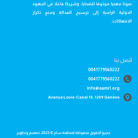
صوتا مهنيا موثوقا للضحايا، وشريكا فاعلا في الجهود
الدولية الرامية إلى ترسيخ العدالة ومنع تكرار
الانتهاكات.
أتصل بنا
0041779560222
0041779560222
info@samrl.org
Avenue Louis-Casaï 18, 1209 Genève
جميع الحقوق محفوظة لمنظمة سام © 2023، تصميم وتطوير