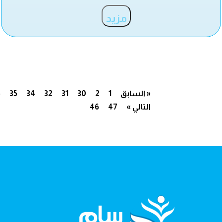
مزيد
« السابق
1
2
30
31
32
34
35
6
التالي »
47
46