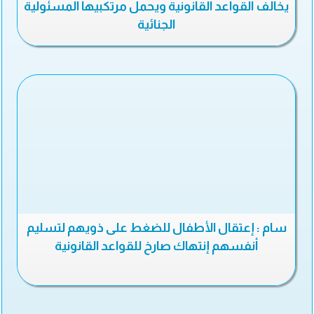
يخالف القواعد القانونية ويحمل مرتكبيها المسئولية
الجنائية
سام : إعتقال الأطفال للضغط على ذويهم لتسليم
أنفسهم إنتهاك صارخ للقواعد القانونية