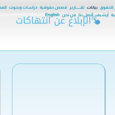
ر الحقوق
بيانات
تقــــــارير
قصص حقوقية
دراسات وبحوث
العدا
ية
أرشيف
أتصل بنا
من نحن
English