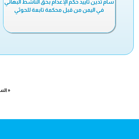
سام تدين تأييد حكم الإعدام بحق الناشط البهائي
في اليمن من قبل محكمة تابعة للحوثي
« الس