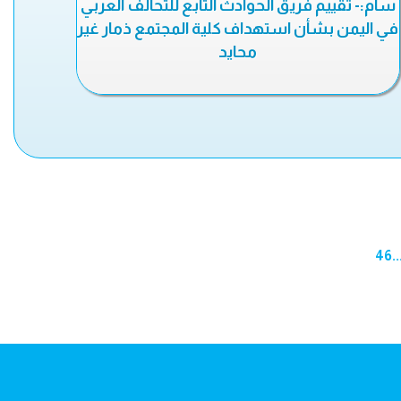
سام:- تقييم فريق الحوادث التابع للتحالف العربي
في اليمن بشأن استهداف كلية المجتمع ذمار غير
محايد
46
..