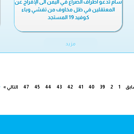
سام تدعو أطراف الصراع في اليمن الى الإفراج عن
المعتقلين في ظل مخاوف من تفشي وباء
كوفيد 19 المستجد
مزيد
.
ابق
1
2
39
40
41
42
43
44
45
47
التالي »