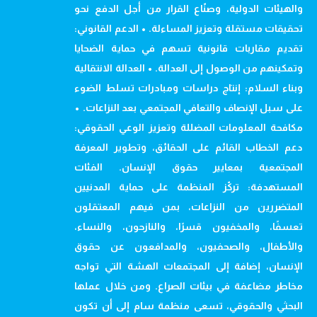
والهيئات الدولية، وصنّاع القرار من أجل الدفع نحو
تحقيقات مستقلة وتعزيز المساءلة. • الدعم القانوني:
تقديم مقاربات قانونية تسهم في حماية الضحايا
وتمكينهم من الوصول إلى العدالة. • العدالة الانتقالية
وبناء السلام: إنتاج دراسات ومبادرات تسلط الضوء
على سبل الإنصاف والتعافي المجتمعي بعد النزاعات. •
مكافحة المعلومات المضللة وتعزيز الوعي الحقوقي:
دعم الخطاب القائم على الحقائق، وتطوير المعرفة
المجتمعية بمعايير حقوق الإنسان. الفئات
المستهدفة: تركّز المنظمة على حماية المدنيين
المتضررين من النزاعات، بمن فيهم المعتقلون
تعسفًا، والمخفيون قسرًا، والنازحون، والنساء،
والأطفال، والصحفيون، والمدافعون عن حقوق
الإنسان، إضافة إلى المجتمعات الهشة التي تواجه
مخاطر مضاعفة في بيئات الصراع. ومن خلال عملها
البحثي والحقوقي، تسعى منظمة سام إلى أن تكون