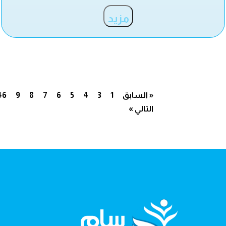
مزيد
« السابق
1
3
4
5
6
7
8
9
46
التالي »