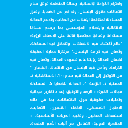
واحترام الكرامة الإنسانية. رسالة المنظمة توثق سام
انتهاكات حقوق الإنسان، وتدافع عن الضحايا، وتعزز
المساءلة لمكافحة الإفلات من العقاب، وتدعم العدالة
الانتقالية والإصلاح المؤسسي بما يرسخ سلامًا
مستدامًا وتعافيًا مجتمعيًا قائمًا على الإنصاف.الرؤية:
"عالم تُكشف فيه الانتهاكات، وتتحقق فيه المساءلة،
وتُصان فيه كرامة الإنسان." مرتكزنا حماية الحقيقة
لضمان العدالة رؤيتنا عالم تسوده العدالة، وتُصان فيه
الكرامة، ويأمن فيه الإنسان من الانتهاك. الشعار: "
من التوثيق إلى العدالة قيم سام :- 1. الاستقلالية 2.
المهنية 3. النزاهة 4. العدالة للضحايا 5. المساءلة
مجالات الخبرة: • الرصد والتوثيق: إعداد تقارير ميدانية
وتحليلات حقوقية حول الانتهاكات، بما في ذلك
الاحتجاز التعسفي، الإخفاء القسري، التعذيب،
استهداف المدنيين، وتقييد الحريات الأساسية. •
المناصرة الدولية: التفاعل مع آليات الأمم المتحدة،