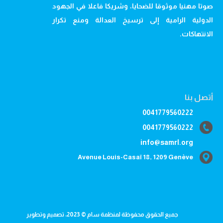
صوتا مهنيا موثوقا للضحايا، وشريكا فاعلا في الجهود
الدولية الرامية إلى ترسيخ العدالة ومنع تكرار
الانتهاكات.
أتصل بنا
0041779560222
0041779560222
info@samrl.org
Avenue Louis-Casaï 18, 1209 Genève
جميع الحقوق محفوظة لمنظمة سام © 2023، تصميم وتطوير