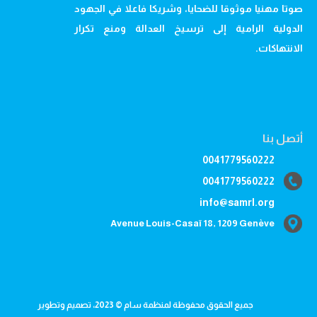
صوتا مهنيا موثوقا للضحايا، وشريكا فاعلا في الجهود
الدولية الرامية إلى ترسيخ العدالة ومنع تكرار
الانتهاكات.
أتصل بنا
0041779560222
0041779560222
info@samrl.org
Avenue Louis-Casaï 18, 1209 Genève
جميع الحقوق محفوظة لمنظمة سام © 2023، تصميم وتطوير