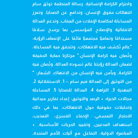
واحترام الكرامة الإنسانية. رسالة المنظمة توثق سام
انتهاكات حقوق الإنسان، وتدافع عن الضحايا، وتعزز
المساءلة لمكافحة الإفلات من العقاب، وتدعم العدالة
الانتقالية والإصلاح المؤسسي بما يرسخ سلامًا
مستدامًا وتعافيًا مجتمعيًا قائمًا على الإنصاف.الرؤية:
"عالم تُكشف فيه الانتهاكات، وتتحقق فيه المساءلة،
وتُصان فيه كرامة الإنسان." مرتكزنا حماية الحقيقة
لضمان العدالة رؤيتنا عالم تسوده العدالة، وتُصان فيه
الكرامة، ويأمن فيه الإنسان من الانتهاك. الشعار: "
من التوثيق إلى العدالة قيم سام :- 1. الاستقلالية 2.
المهنية 3. النزاهة 4. العدالة للضحايا 5. المساءلة
مجالات الخبرة: • الرصد والتوثيق: إعداد تقارير ميدانية
وتحليلات حقوقية حول الانتهاكات، بما في ذلك
الاحتجاز التعسفي، الإخفاء القسري، التعذيب،
استهداف المدنيين، وتقييد الحريات الأساسية. •
المناصرة الدولية: التفاعل مع آليات الأمم المتحدة،