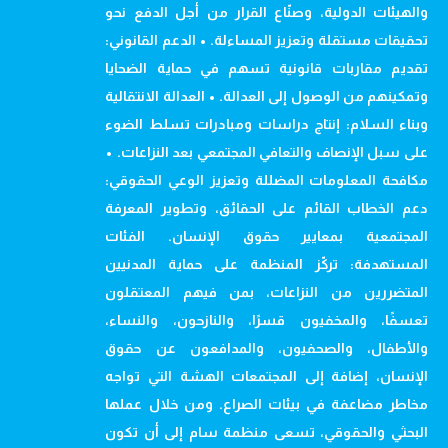
والهيئات الدولية، وصنّاع القرار من أجل الدفع نحو
تحقيقات مستقلة وتعزيز المساءلة. • الدعم القانوني:
تقديم مقاربات قانونية تسهم في حماية الضحايا
وتمكينهم من الوصول إلى العدالة. • العدالة الانتقالية
وبناء السلام: إنتاج دراسات ومبادرات تسلط الضوء
على سبل الإنصاف والتعافي المجتمعي بعد النزاعات. •
مكافحة المعلومات المضللة وتعزيز الوعي الحقوقي:
دعم الخطاب القائم على الحقائق، وتطوير المعرفة
المجتمعية بمعايير حقوق الإنسان. الفئات
المستهدفة: تركّز المنظمة على حماية المدنيين
المتضررين من النزاعات، بمن فيهم المعتقلون
تعسفًا، والمخفيون قسرًا، والنازحون، والنساء،
والأطفال، والصحفيون، والمدافعون عن حقوق
الإنسان، إضافة إلى المجتمعات الهشة التي تواجه
مخاطر مضاعفة في بيئات الصراع. ومن خلال عملها
البحثي والحقوقي، تسعى منظمة سام إلى أن تكون