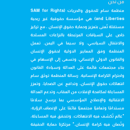
من نحن
منظمة سام للحقوق والحريات (SAM for Rights
and Liberties) هي مؤسسة حقوقية غير ربحية
مستقلة تُعنى بتعزيز وحماية حقوق الإنسان ، مع تركيز
خاص على السياقات المرتبطة بالنزاعات المسلحة
والانتقال السياسي، ولا سيما في اليمن. تعمل
المنظمة وفق المعايير الدولية لحقوق الإنسان
والقانون الدولي الإنساني، وتسعى إلى الإسهام في
بناء مجتمعات قائمة على العدالة وسيادة القانون
واحترام الكرامة الإنسانية. رسالة المنظمة توثق سام
انتهاكات حقوق الإنسان، وتدافع عن الضحايا، وتعزز
المساءلة لمكافحة الإفلات من العقاب، وتدعم العدالة
الانتقالية والإصلاح المؤسسي بما يرسخ سلامًا
مستدامًا وتعافيًا مجتمعيًا قائمًا على الإنصاف.الرؤية:
"عالم تُكشف فيه الانتهاكات، وتتحقق فيه المساءلة،
وتُصان فيه كرامة الإنسان." مرتكزنا حماية الحقيقة