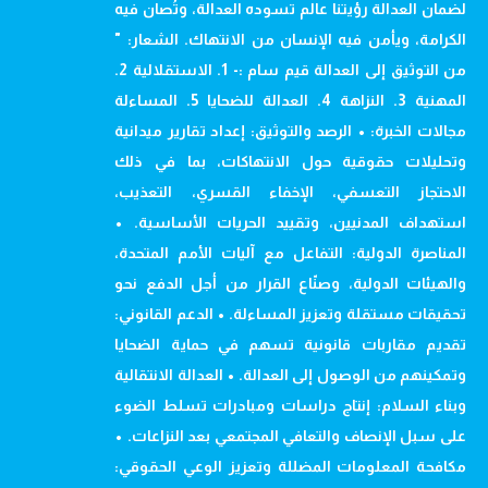
لضمان العدالة رؤيتنا عالم تسوده العدالة، وتُصان فيه
الكرامة، ويأمن فيه الإنسان من الانتهاك. الشعار: "
من التوثيق إلى العدالة قيم سام :- 1. الاستقلالية 2.
المهنية 3. النزاهة 4. العدالة للضحايا 5. المساءلة
مجالات الخبرة: • الرصد والتوثيق: إعداد تقارير ميدانية
وتحليلات حقوقية حول الانتهاكات، بما في ذلك
الاحتجاز التعسفي، الإخفاء القسري، التعذيب،
استهداف المدنيين، وتقييد الحريات الأساسية. •
المناصرة الدولية: التفاعل مع آليات الأمم المتحدة،
والهيئات الدولية، وصنّاع القرار من أجل الدفع نحو
تحقيقات مستقلة وتعزيز المساءلة. • الدعم القانوني:
تقديم مقاربات قانونية تسهم في حماية الضحايا
وتمكينهم من الوصول إلى العدالة. • العدالة الانتقالية
وبناء السلام: إنتاج دراسات ومبادرات تسلط الضوء
على سبل الإنصاف والتعافي المجتمعي بعد النزاعات. •
مكافحة المعلومات المضللة وتعزيز الوعي الحقوقي: