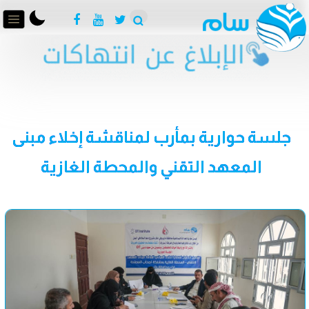
جلسة حوارية بمأرب لمناقشة إخلاء مبنى
المعهد التقني والمحطة الغازية