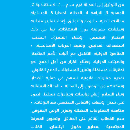
من التوثيق إلى العدالة قيم سام :- 1. الاستقلالية 2.
المهنية 3. النزاهة 4. العدالة للضحايا 5. المساءلة
مجالات الخبرة: • الرصد والتوثيق: إعداد تقارير ميدانية
وتحليلات حقوقية حول الانتهاكات، بما في ذلك
الاحتجاز التعسفي، الإخفاء القسري، التعذيب،
استهداف المدنيين، وتقييد الحريات الأساسية. •
المناصرة الدولية: التفاعل مع آليات الأمم المتحدة،
والهيئات الدولية، وصنّاع القرار من أجل الدفع نحو
تحقيقات مستقلة وتعزيز المساءلة. • الدعم القانوني:
تقديم مقاربات قانونية تسهم في حماية الضحايا
وتمكينهم من الوصول إلى العدالة. • العدالة الانتقالية
وبناء السلام: إنتاج دراسات ومبادرات تسلط الضوء
على سبل الإنصاف والتعافي المجتمعي بعد النزاعات. •
مكافحة المعلومات المضللة وتعزيز الوعي الحقوقي:
دعم الخطاب القائم على الحقائق، وتطوير المعرفة
المجتمعية بمعايير حقوق الإنسان. الفئات