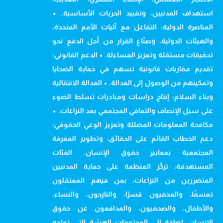
استهداف المدنيين، وتقييد الحريات الأساسية. •
المناصرة الدولية: التفاعل مع آليات الأمم المتحدة،
والهيئات الدولية، وصنّاع القرار من أجل الدفع نحو
تحقيقات مستقلة وتعزيز المساءلة. • الدعم القانوني:
تقديم مقاربات قانونية تسهم في حماية الضحايا
وتمكينهم من الوصول إلى العدالة. • العدالة الانتقالية
وبناء السلام: إنتاج دراسات ومبادرات تسلط الضوء
على سبل الإنصاف والتعافي المجتمعي بعد النزاعات. •
مكافحة المعلومات المضللة وتعزيز الوعي الحقوقي:
دعم الخطاب القائم على الحقائق، وتطوير المعرفة
المجتمعية بمعايير حقوق الإنسان. الفئات
المستهدفة: تركّز المنظمة على حماية المدنيين
المتضررين من النزاعات، بمن فيهم المعتقلون
تعسفًا، والمخفيون قسرًا، والنازحون، والنساء،
والأطفال، والصحفيون، والمدافعون عن حقوق
الإنسان، إضافة إلى المجتمعات الهشة التي تواجه