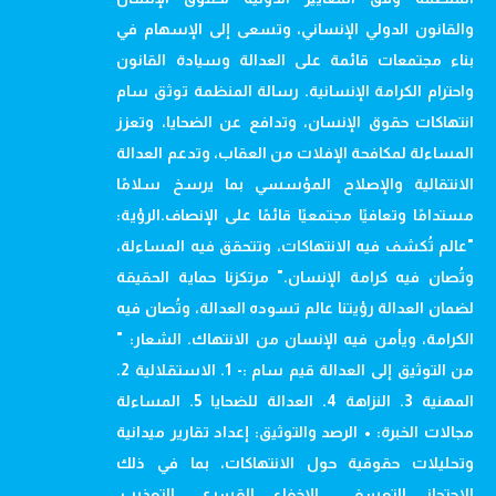
والقانون الدولي الإنساني، وتسعى إلى الإسهام في
بناء مجتمعات قائمة على العدالة وسيادة القانون
واحترام الكرامة الإنسانية. رسالة المنظمة توثق سام
انتهاكات حقوق الإنسان، وتدافع عن الضحايا، وتعزز
المساءلة لمكافحة الإفلات من العقاب، وتدعم العدالة
الانتقالية والإصلاح المؤسسي بما يرسخ سلامًا
مستدامًا وتعافيًا مجتمعيًا قائمًا على الإنصاف.الرؤية:
"عالم تُكشف فيه الانتهاكات، وتتحقق فيه المساءلة،
وتُصان فيه كرامة الإنسان." مرتكزنا حماية الحقيقة
لضمان العدالة رؤيتنا عالم تسوده العدالة، وتُصان فيه
الكرامة، ويأمن فيه الإنسان من الانتهاك. الشعار: "
من التوثيق إلى العدالة قيم سام :- 1. الاستقلالية 2.
المهنية 3. النزاهة 4. العدالة للضحايا 5. المساءلة
مجالات الخبرة: • الرصد والتوثيق: إعداد تقارير ميدانية
وتحليلات حقوقية حول الانتهاكات، بما في ذلك
الاحتجاز التعسفي، الإخفاء القسري، التعذيب،