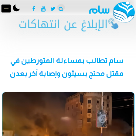
سام تطالب بمساءلة المتورطين في
مقتل محتج بسيئون وإصابة آخر بعدن