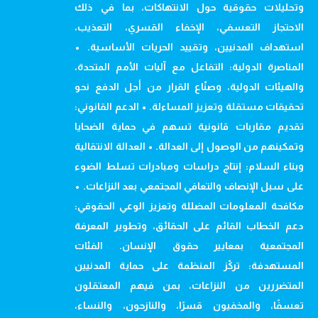
وتحليلات حقوقية حول الانتهاكات، بما في ذلك
الاحتجاز التعسفي، الإخفاء القسري، التعذيب،
استهداف المدنيين، وتقييد الحريات الأساسية. •
المناصرة الدولية: التفاعل مع آليات الأمم المتحدة،
والهيئات الدولية، وصنّاع القرار من أجل الدفع نحو
تحقيقات مستقلة وتعزيز المساءلة. • الدعم القانوني:
تقديم مقاربات قانونية تسهم في حماية الضحايا
وتمكينهم من الوصول إلى العدالة. • العدالة الانتقالية
وبناء السلام: إنتاج دراسات ومبادرات تسلط الضوء
على سبل الإنصاف والتعافي المجتمعي بعد النزاعات. •
مكافحة المعلومات المضللة وتعزيز الوعي الحقوقي:
دعم الخطاب القائم على الحقائق، وتطوير المعرفة
المجتمعية بمعايير حقوق الإنسان. الفئات
المستهدفة: تركّز المنظمة على حماية المدنيين
المتضررين من النزاعات، بمن فيهم المعتقلون
تعسفًا، والمخفيون قسرًا، والنازحون، والنساء،