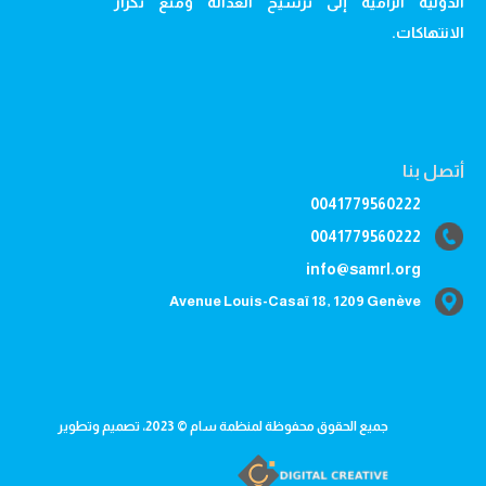
الدولية الرامية إلى ترسيخ العدالة ومنع تكرار
الانتهاكات.
أتصل بنا
0041779560222
0041779560222
info@samrl.org
Avenue Louis-Casaï 18, 1209 Genève
جميع الحقوق محفوظة لمنظمة سام © 2023، تصميم وتطوير