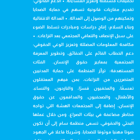
تحقيقات مستقلة وتعزيز المساءلة. • الدعم القانوني:
تقديم مقاربات قانونية تسهم في حماية الضحايا
وتمكينهم من الوصول إلى العدالة. • العدالة الانتقالية
وبناء السلام: إنتاج دراسات ومبادرات تسلط الضوء
على سبل الإنصاف والتعافي المجتمعي بعد النزاعات. •
مكافحة المعلومات المضللة وتعزيز الوعي الحقوقي:
دعم الخطاب القائم على الحقائق، وتطوير المعرفة
المجتمعية بمعايير حقوق الإنسان. الفئات
المستهدفة: تركّز المنظمة على حماية المدنيين
المتضررين من النزاعات، بمن فيهم المعتقلون
تعسفًا، والمخفيون قسرًا، والنازحون، والنساء،
والأطفال، والصحفيون، والمدافعون عن حقوق
الإنسان، إضافة إلى المجتمعات الهشة التي تواجه
مخاطر مضاعفة في بيئات الصراع. ومن خلال عملها
البحثي والحقوقي، تسعى منظمة سام إلى أن تكون
صوتا مهنيا موثوقا للضحايا، وشريكا فاعلا في الجهود