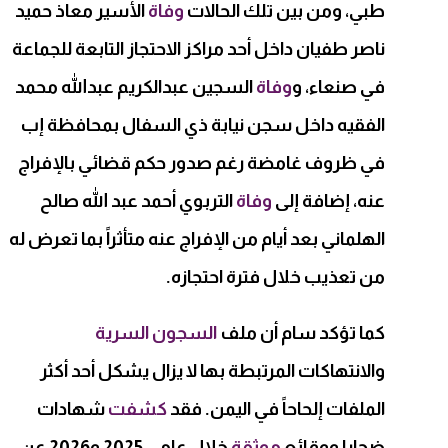
طبي، ومن بين تلك الحالات
وفاة
الأسير معاذ حميد
ناصر طفيان داخل أحد مراكز الاحتجاز التابعة للجماعة
في صنعاء، و
وفاة
السجين عبدالكريم عبدالله محمد
الفقيه داخل سجن نيابة ذي السفال بمحافظة إب
في ظروف غامضة رغم صدور حكم قضائي بالإفراج
عنه، إضافة إلى
وفاة
التربوي أحمد عبد الله صالح
الهلماني بعد أيام من الإفراج عنه متأثراً بما تعرض له
من تعذيب خلال فترة احتجازه.
كما تؤكد سام أن ملف
السجون السرية
والانتهاكات المرتبطة بها لا يزال يشكل أحد أكثر
الملفات إلحاحاً في اليمن. فقد
كشفت
شهادات
ضحايا ووقائع
موثقة
خلال عامي 2025 و2026 عن