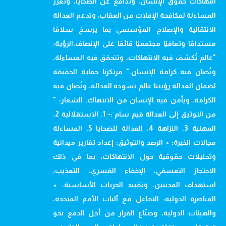
انتهاكات حقوق الإنسان، وتدافع عن الضحايا، وتعزز
المساءلة لمكافحة الإفلات من العقاب، وتدعم العدالة
الانتقالية والإصلاح المؤسسي بما يرسخ سلامًا
مستدامًا وتعافيًا مجتمعيًا قائمًا على الإنصاف.الرؤية:
"عالم تُكشف فيه الانتهاكات، وتتحقق فيه المساءلة،
وتُصان فيه كرامة الإنسان." مرتكزنا حماية الحقيقة
لضمان العدالة رؤيتنا عالم تسوده العدالة، وتُصان فيه
الكرامة، ويأمن فيه الإنسان من الانتهاك. الشعار: "
من التوثيق إلى العدالة قيم سام :- 1. الاستقلالية 2.
المهنية 3. النزاهة 4. العدالة للضحايا 5. المساءلة
مجالات الخبرة: • الرصد والتوثيق: إعداد تقارير ميدانية
وتحليلات حقوقية حول الانتهاكات، بما في ذلك
الاحتجاز التعسفي، الإخفاء القسري، التعذيب،
استهداف المدنيين، وتقييد الحريات الأساسية. •
المناصرة الدولية: التفاعل مع آليات الأمم المتحدة،
والهيئات الدولية، وصنّاع القرار من أجل الدفع نحو