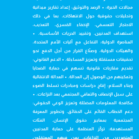
مجالات الخبرة: • الرصد والتوثيق: إعداد تقارير ميدانية
وتحليلات حقوقية حول الانتهاكات، بما في ذلك
الاحتجاز التعسفي، الإخفاء القسري، التعذيب،
استهداف المدنيين، وتقييد الحريات الأساسية. •
المناصرة الدولية: التفاعل مع آليات الأمم المتحدة،
والهيئات الدولية، وصنّاع القرار من أجل الدفع نحو
تحقيقات مستقلة وتعزيز المساءلة. • الدعم القانوني:
تقديم مقاربات قانونية تسهم في حماية الضحايا
وتمكينهم من الوصول إلى العدالة. • العدالة الانتقالية
وبناء السلام: إنتاج دراسات ومبادرات تسلط الضوء
على سبل الإنصاف والتعافي المجتمعي بعد النزاعات. •
مكافحة المعلومات المضللة وتعزيز الوعي الحقوقي:
دعم الخطاب القائم على الحقائق، وتطوير المعرفة
المجتمعية بمعايير حقوق الإنسان. الفئات
المستهدفة: تركّز المنظمة على حماية المدنيين
المتضررين من النزاعات، بمن فيهم المعتقلون