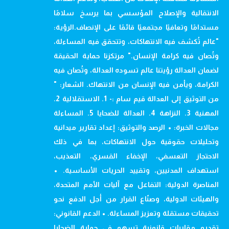
الانتقالية والإصلاح المؤسسي بما يرسخ سلامًا
مستدامًا وتعافيًا مجتمعيًا قائمًا على الإنصاف.الرؤية:
"عالم تُكشف فيه الانتهاكات، وتتحقق فيه المساءلة،
وتُصان فيه كرامة الإنسان." مرتكزنا حماية الحقيقة
لضمان العدالة رؤيتنا عالم تسوده العدالة، وتُصان فيه
الكرامة، ويأمن فيه الإنسان من الانتهاك. الشعار: "
من التوثيق إلى العدالة قيم سام :- 1. الاستقلالية 2.
المهنية 3. النزاهة 4. العدالة للضحايا 5. المساءلة
مجالات الخبرة: • الرصد والتوثيق: إعداد تقارير ميدانية
وتحليلات حقوقية حول الانتهاكات، بما في ذلك
الاحتجاز التعسفي، الإخفاء القسري، التعذيب،
استهداف المدنيين، وتقييد الحريات الأساسية. •
المناصرة الدولية: التفاعل مع آليات الأمم المتحدة،
والهيئات الدولية، وصنّاع القرار من أجل الدفع نحو
تحقيقات مستقلة وتعزيز المساءلة. • الدعم القانوني:
تقديم مقاربات قانونية تسهم في حماية الضحايا