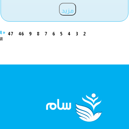
مزيد
« ا
47
46
9
8
7
6
5
4
3
2
ال