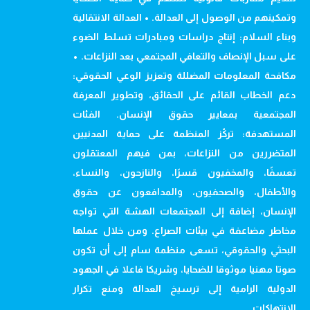
وتمكينهم من الوصول إلى العدالة. • العدالة الانتقالية
وبناء السلام: إنتاج دراسات ومبادرات تسلط الضوء
على سبل الإنصاف والتعافي المجتمعي بعد النزاعات. •
مكافحة المعلومات المضللة وتعزيز الوعي الحقوقي:
دعم الخطاب القائم على الحقائق، وتطوير المعرفة
المجتمعية بمعايير حقوق الإنسان. الفئات
المستهدفة: تركّز المنظمة على حماية المدنيين
المتضررين من النزاعات، بمن فيهم المعتقلون
تعسفًا، والمخفيون قسرًا، والنازحون، والنساء،
والأطفال، والصحفيون، والمدافعون عن حقوق
الإنسان، إضافة إلى المجتمعات الهشة التي تواجه
مخاطر مضاعفة في بيئات الصراع. ومن خلال عملها
البحثي والحقوقي، تسعى منظمة سام إلى أن تكون
صوتا مهنيا موثوقا للضحايا، وشريكا فاعلا في الجهود
الدولية الرامية إلى ترسيخ العدالة ومنع تكرار
الانتهاكات.