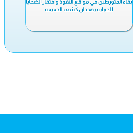
بقاء المتورطين في مواقع النفوذ وافتقار الضحايا
للحماية يهددان كشف الحقيقة