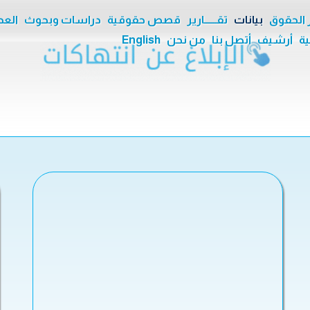
ر الحقوق
بيانات
تقــــــارير
قصص حقوقية
دراسات وبحوث
العدا
ية
أرشيف
أتصل بنا
من نحن
English